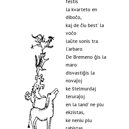
festis
la kvarteto en
diboĉo,
kaj de ĉiu best' la
voĉo
laŭte sonis tra
l'arbaro.
De Bremeno ĝis la
maro
disvastiĝis la
novaĵoj
ke ŝtelmurdaj
teruraĵoj
en la land' ne plu
ekzistas,
ke neniu plu
rabistas