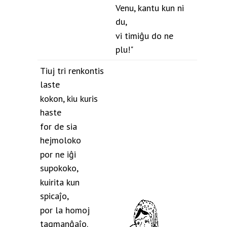
Venu, kantu kun ni
du,
vi timiĝu do ne
plu!"
Tiuj tri renkontis
laste
kokon, kiu kuris
haste
for de sia
hejmoloko
por ne iĝi
supokoko,
kuirita kun
spicaĵo,
por la homoj
tagmanĝaĵo.