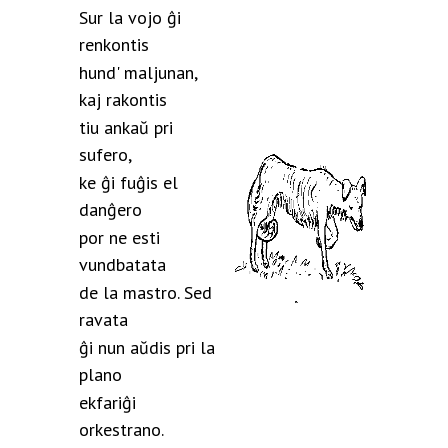
Sur la vojo ĝi
renkontis
hund' maljunan,
kaj rakontis
tiu ankaŭ pri
sufero,
ke ĝi fuĝis el
danĝero
por ne esti
vundbatata
de la mastro. Sed
ravata
ĝi nun aŭdis pri la
plano
ekfariĝi
orkestrano.