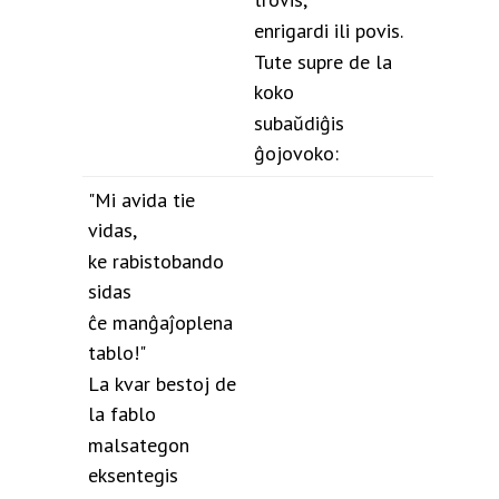
enrigardi ili povis.
Tute supre de la
koko
subaŭdiĝis
ĝojovoko:
"Mi avida tie
vidas,
ke rabistobando
sidas
ĉe manĝaĵoplena
tablo!"
La kvar bestoj de
la fablo
malsategon
eksentegis