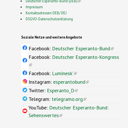
Deutscher Esperanto-Bund (DEB)
(link is external)
Impressum
Kontaktadressen DEB/ DEJ
DSGVO-Datenschutzerklärung
Soziale Netze und weitere Angebote
Facebook:
Deutscher Esperanto-Bund
(link is
externa
Facebook:
Deutscher Esperanto-Kongress
(link is external)
Facebook:
Luminesk'
(link is
external)
Instagram:
esperantobund
(link is
external)
Twitter:
Esperanto_D
(link is
external)
Telegram:
telegramo.org
(link is
external)
YouTube:
Deutscher Esperanto-Bund:
Sehenswertes
(link is external)