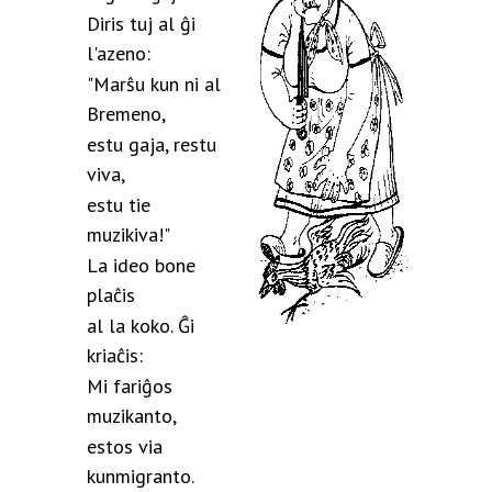
Diris tuj al ĝi
l'azeno:
"Marŝu kun ni al
Bremeno,
estu gaja, restu
viva,
estu tie
muzikiva!"
La ideo bone
plaĉis
al la koko. Ĝi
kriaĉis:
Mi fariĝos
muzikanto,
estos via
kunmigranto.