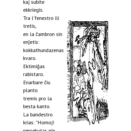
kaj subite
ekkriegis.
Tra l'fenestro ili
tretis,
en la ĉambron sin
enĵetis:
kokkathundazenas
kvaro.
Ektimiĝas
rabistaro.
Enarbare ĉiu
planto
tremis pro la
besta kanto.
La bandestro
krias: "Homoj!
persekutas nin