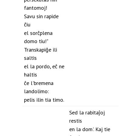
fantomoj!
Savu sin rapide
ĉiu
el sorĉplena
domo tiu!"
Transkapiĝe ili
saltis
el la pordo, eĉ ne
haltis
ĉe l'bremena
landolimo:
pelis ilin tia timo.
Sed la rabitaĵoj
restis
en la dom'. Kaj tie