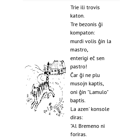
Trie ili trovis
katon.
Tre bezonis ĝi
kompaton:
murdi volis ĝin la
mastro,
enterigi eĉ sen
pastro!
Ĉar ĝi ne plu
musojn kaptis,
oni ĝin "Lamulo"
baptis.
La azen' konsole
diras:
"Al Bremeno ni
foriras.