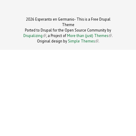
2026 Esperanto en Germanio- This is a Free Drupal
Theme
Ported to Drupal for the Open Source Community by
Drupalizing
(link is external)
, a Project of
More than (just) Themes
(link is
.
Original design by
Simple Themes
.
(link is
external)
external)