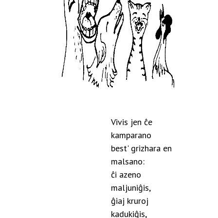
Vivis jen ĉe
kamparano
best' grizhara en
malsano:
ĉi azeno
maljuniĝis,
ĝiaj kruroj
kadukiĝis,