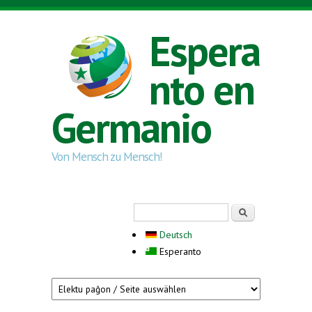
Skip to main content
Espera
nto en
Germanio
Von Mensch zu Mensch!
Search form
Serĉi
Deutsch
Esperanto