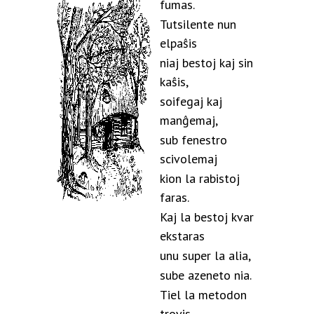
fumas.
Tutsilente nun
elpaŝis
niaj bestoj kaj sin
kaŝis,
soifegaj kaj
manĝemaj,
sub fenestro
scivolemaj
kion la rabistoj
faras.
Kaj la bestoj kvar
ekstaras
unu super la alia,
sube azeneto nia.
Tiel la metodon
trovis,