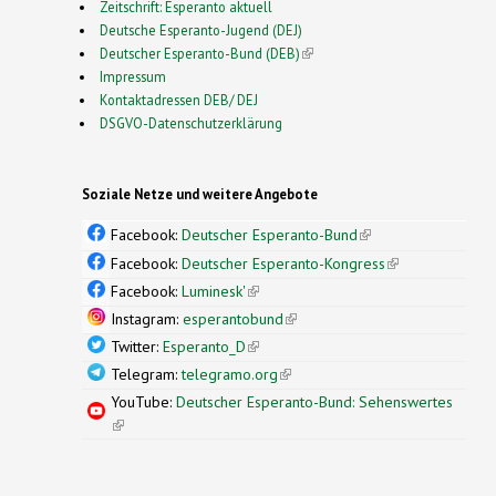
Zeitschrift: Esperanto aktuell
Deutsche Esperanto-Jugend (DEJ)
Deutscher Esperanto-Bund (DEB)
(link is external)
Impressum
Kontaktadressen DEB/ DEJ
DSGVO-Datenschutzerklärung
Soziale Netze und weitere Angebote
Facebook:
Deutscher Esperanto-Bund
(link is
external)
Facebook:
Deutscher Esperanto-Kongress
(link is
external)
Facebook:
Luminesk'
(link is external)
Instagram:
esperantobund
(link is external)
Twitter:
Esperanto_D
(link is external)
Telegram:
telegramo.org
(link is external)
YouTube:
Deutscher Esperanto-Bund: Sehenswertes
(link is external)