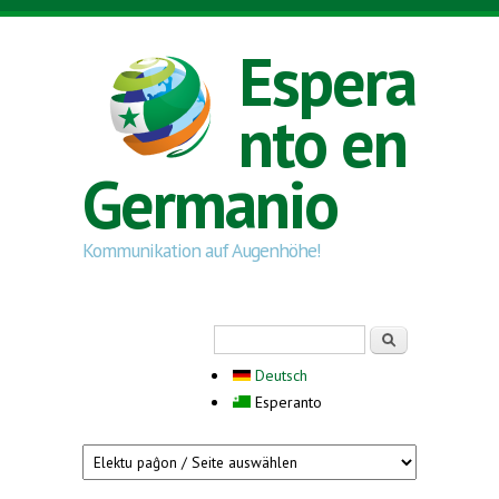
Skip to main content
Espera
nto en
Germanio
Kommunikation auf Augenhöhe!
Search form
Serĉi
Deutsch
Esperanto