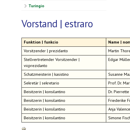
Turingio
Vorstand | estraro
Funktion | funkcio
Name | no
Vorsitzender | prezidanto
Martin Thor
Stellvertretender Vorsitzender |
Edgar Mülle
vicprezidanto
Schatzmeisterin | kasistino
Susanne Ma
Sekretär | sekretario
Prof. Dr. Ma
Beisitzerin | konsilantino
Dr. Pierrett
Beisitzerin | konsilantino
Friederike F
Beisitzerin | konsilantino
Anja Valenc
Beisitzerin | konsilantino
Simone Fisc