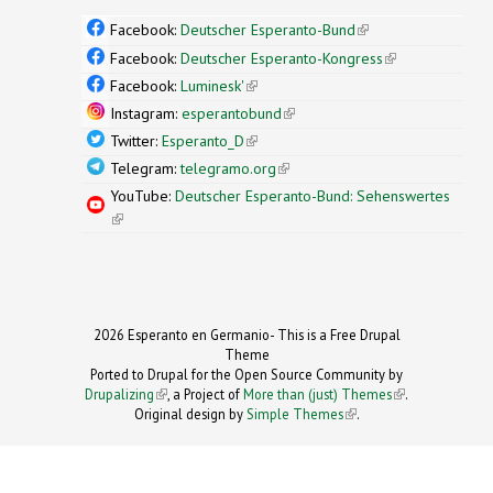
Facebook:
Deutscher Esperanto-Bund
(link is
external)
Facebook:
Deutscher Esperanto-Kongress
(link is
external)
Facebook:
Luminesk'
(link is external)
Instagram:
esperantobund
(link is external)
Twitter:
Esperanto_D
(link is external)
Telegram:
telegramo.org
(link is external)
YouTube:
Deutscher Esperanto-Bund: Sehenswertes
(link is external)
2026 Esperanto en Germanio- This is a Free Drupal
Theme
Ported to Drupal for the Open Source Community by
Drupalizing
(link is external)
, a Project of
More than (just) Themes
(link is
.
Original design by
Simple Themes
.
(link is
external)
external)