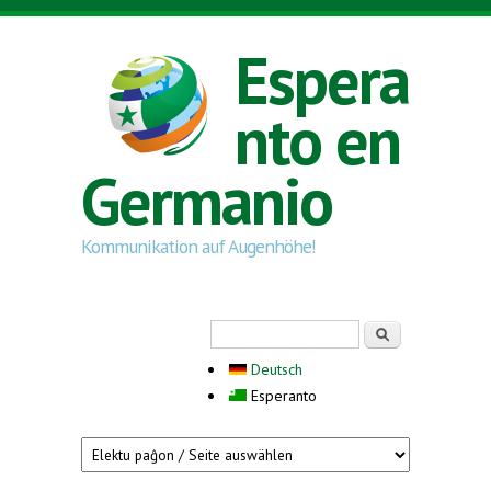
Skip to main content
Espera
nto en
Germanio
Kommunikation auf Augenhöhe!
Search form
Serĉi
Deutsch
Esperanto