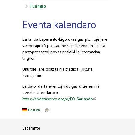
Turingio
Eventa kalendaro
Sarlanda Esperanto-Ligo okazigas plurfoje jare
vesperajn aŭ posttagmezajn kunvenojn. Tie la
partoprenantoj povas praktiki la internacian
lingvon.
Unufoje jare okazas nia tradicia Kultura
Semajnfino.
La datoj de la eventoj troviĝas ĉi tie en nia
eventa kalendaro: ►
https://eventaservo.org/o/EO-Sarlando
(link is
external)
Deutsch
Esperanto