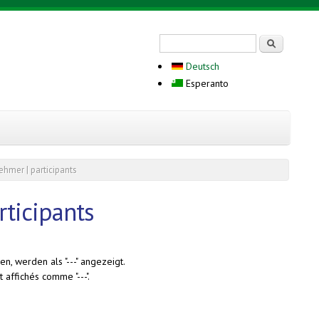
Search form
Serĉi
Deutsch
Esperanto
ehmer | participants
rticipants
n, werden als "---" angezeigt.
 affichés comme "---".