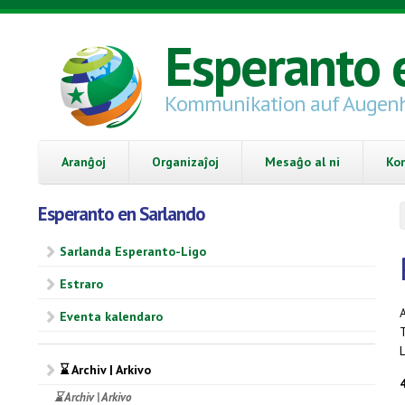
Skip to main content
Esperanto 
Kommunikation auf Augen
Aranĝoj
Organizaĵoj
Mesaĝo al ni
Ko
Esperanto en Sarlando
Sarlanda Esperanto-Ligo
Estraro
A
Eventa kalendaro
L
⌛ Archiv | Arkivo
⌛ Archiv | Arkivo