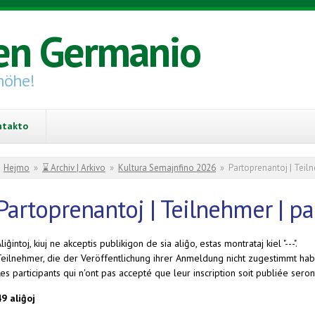
en Germanio
höhe!
ntakto
You are here
Hejmo
»
⌛ Archiv | Arkivo
»
Kultura Semajnfino 2026
»
Partoprenantoj | Teiln
Partoprenantoj | Teilnehmer | pa
liĝintoj, kiuj ne akceptis publikigon de sia aliĝo, estas montrataj kiel "---".
Teilnehmer, die der Veröffentlichung ihrer Anmeldung nicht zugestimmt habe
es participants qui n'ont pas accepté que leur inscription soit publiée seront
49 aliĝoj