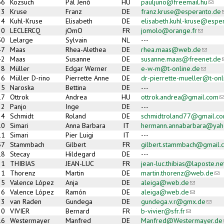
56
Kozsuch
Pál Jenő
HU
pauljuno@freemail.hu
(link
3
Kruse
Franz
DE
franz.kruse@esperanto.de
(
4
Kuhl-Kruse
Elisabeth
DE
elisabeth.kuhl-kruse@espe
30
LECLERCQ
jOmO
FR
jomolo@orange.fr
(link sen
50
Lelarge
Sylvain
NL
---
47
Maas
Rhea-Alethea
DE
rhea.maas@web.de
(link se
42
Maas
Susanne
DE
susanne.maas@freenet.de
(
28
Müller
Edgar Werner
DE
e-w-m@t-online.de
(link se
36
Müller D-rino
Pierrette Anne
DE
dr-pierrette-mueller@t-onl
25
Naroska
Bettina
DE
---
17
Ottrok
Andrea
HU
ottrok.andrea@gmail.com
(
32
Panjo
Inge
DE
---
24
Schmidt
Roland
DE
schmidtroland77@gmail.c
10
Simari
Anna Barbara
IT
hermann.annabarbara@yah
11
Simari
Pier Luigi
IT
---
57
Stammbach
Gilbert
FR
gilbert.stammbach@gmail.
18
Stecay
Hildegard
DE
---
31
THIBIAS
JEAN-LUC
FR
jean-luc.thibias@laposte.ne
1
Thorenz
Martin
DE
martin.thorenz@web.de
(li
5
Valence López
Anja
DE
aleiga@web.de
(link sends 
6
Valence López
Ramón
DE
aleiga@web.de
(link sends 
23
van Raden
Gundega
DE
gundega.v.r@gmx.de
(link 
20
VIVIER
Bernard
FR
b-vivier@sfr.fr
(link sends e
16
Westermayer
Manfred
DE
Manfred@Westermayer.de