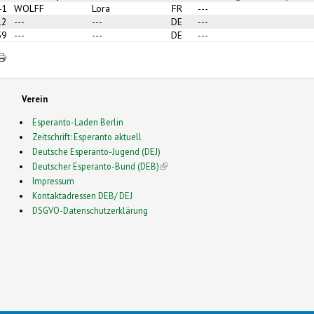
41
WOLFF
Lora
FR
---
12
---
---
DE
---
59
---
---
DE
---
Verein
Esperanto-Laden Berlin
Zeitschrift: Esperanto aktuell
Deutsche Esperanto-Jugend (DEJ)
Deutscher Esperanto-Bund (DEB)
(link is external)
Impressum
Kontaktadressen DEB/ DEJ
DSGVO-Datenschutzerklärung