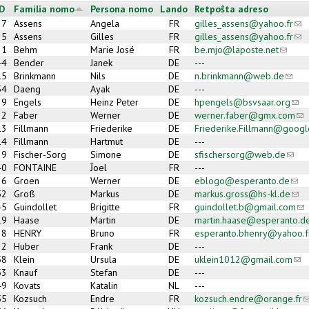
ID
Familia nomo
Persona nomo
Lando
Retpoŝta adreso
37
Assens
Angela
FR
gilles_assens@yahoo.fr
(lin
35
Assens
Gilles
FR
gilles_assens@yahoo.fr
(lin
21
Behm
Marie José
FR
be.mjo@laposte.net
(link s
44
Bender
Janek
DE
---
15
Brinkmann
Nils
DE
n.brinkmann@web.de
(link 
54
Daeng
Ayak
DE
---
29
Engels
Heinz Peter
DE
hpengels@bsvsaar.org
(lin
2
Faber
Werner
DE
werner.faber@gmx.com
(li
13
Fillmann
Friederike
DE
Friederike.Fillmann@googl
14
Fillmann
Hartmut
DE
---
9
Fischer-Sorg
Simone
DE
sfischersorg@web.de
(link
40
FONTAINE
Ĵoel
FR
---
26
Groen
Werner
DE
eblogo@esperanto.de
(lin
52
Groß
Markus
DE
markus.gross@hs-kl.de
(lin
45
Guindollet
Brigitte
FR
guindollet.b@gmail.com
(li
19
Haase
Martin
DE
martin.haase@esperanto.d
38
HENRY
Bruno
FR
esperanto.bhenry@yahoo.f
22
Huber
Frank
DE
---
58
Klein
Ursula
DE
uklein1012@gmail.com
(lin
53
Knauf
Stefan
DE
---
49
Kovats
Katalin
NL
---
55
Kozsuch
Endre
FR
kozsuch.endre@orange.fr
(