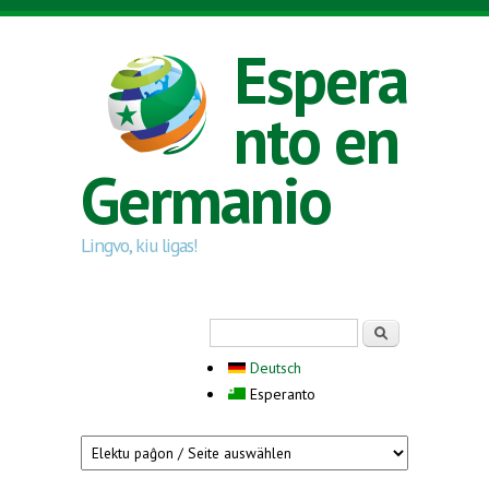
Skip to main content
Espera
nto en
Germanio
Lingvo, kiu ligas!
Search form
Serĉi
Deutsch
Esperanto