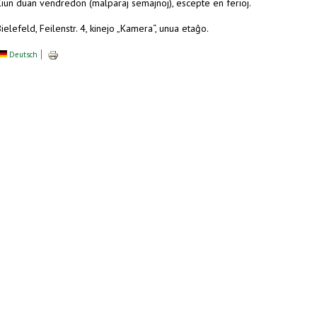
Ĉiun duan vendredon (malparaj semajnoj), escepte en ferioj.
ielefeld, Feilenstr. 4, kinejo „Kamera“, unua etaĝo.
Deutsch