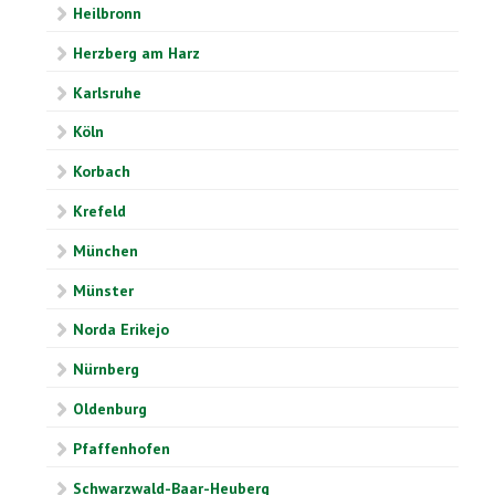
Heilbronn
Herzberg am Harz
Karlsruhe
Köln
Korbach
Krefeld
München
Münster
Norda Erikejo
Nürnberg
Oldenburg
Pfaffenhofen
Schwarzwald-Baar-Heuberg