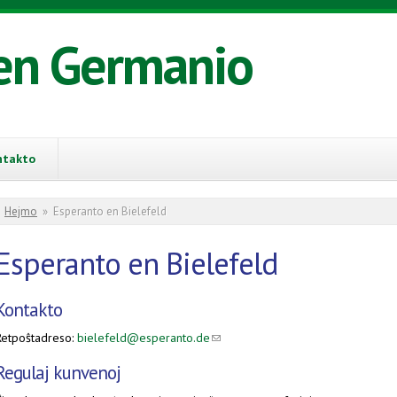
en Germanio
ntakto
You are here
Hejmo
»
Esperanto en Bielefeld
Esperanto en Bielefeld
Kontakto
Retpoŝtadreso:
bielefeld@esperanto.de
(link sends e-mail)
Regulaj kunvenoj