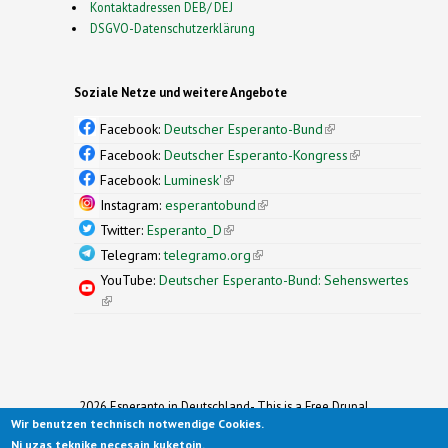
Kontaktadressen DEB/ DEJ
DSGVO-Datenschutzerklärung
Soziale Netze und weitere Angebote
Facebook:
Deutscher Esperanto-Bund
(link is
external)
Facebook:
Deutscher Esperanto-Kongress
(link is
external)
Facebook:
Luminesk'
(link is external)
Instagram:
esperantobund
(link is external)
Twitter:
Esperanto_D
(link is external)
Telegram:
telegramo.org
(link is external)
YouTube:
Deutscher Esperanto-Bund: Sehenswertes
(link is external)
2026 Esperanto in Deutschland- This is a Free Drupal
Wir benutzen technisch notwendige Cookies.
Theme
Ported to Drupal for the Open Source Community by
Ni uzas teknike necesajn kuketojn.