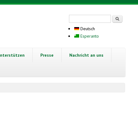
Suchformular
Suche
Deutsch
Esperanto
nterstützen
Presse
Nachricht an uns
nk is external)