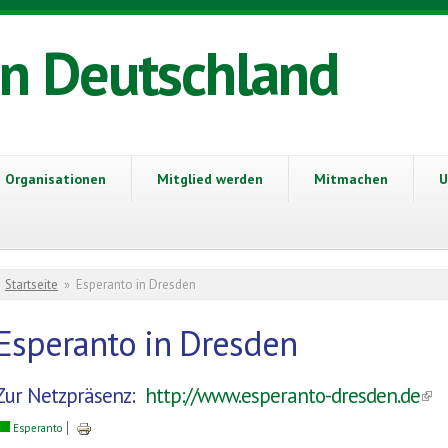
in Deutschland
Organisationen
Mitglied werden
Mitmachen
U
Sie sind hier
Startseite
»
Esperanto in Dresden
Esperanto in Dresden
Zur Netzpräsenz:
http://www.esperanto-dresden.de
(li
Esperanto