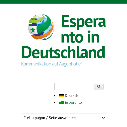
Direkt zum Inhalt
Espera
nto in
Deutschland
Kommunikation auf Augenhöhe!
Suchformular
Suche
Deutsch
Esperanto