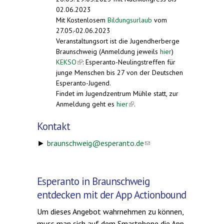
02.06.2023
Mit Kostenlosem
Bildungsurlaub
vom
27.05.-02.06.2023
Veranstaltungsort ist die Jugendherberge
Braunschweig (Anmeldung jeweils
hier
)
KEKSO
(link is external)
: Esperanto-Neulingstreffen für
junge Menschen bis 27 von der Deutschen
Esperanto-Jugend.
Findet im Jugendzentrum Mühle statt, zur
Anmeldung geht es
hier
(link is external)
.
Kontakt
►
braunschweig@esperanto.de
(link sends
e-mail)
Esperanto in Braunschweig
entdecken mit der App Actionbound
Um dieses Angebot wahrnehmen zu können,
muss man sich auf dem Smartphone die App