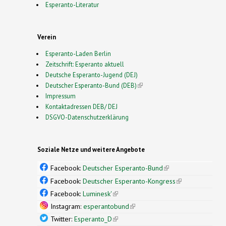
Esperanto-Literatur
Verein
Esperanto-Laden Berlin
Zeitschrift: Esperanto aktuell
Deutsche Esperanto-Jugend (DEJ)
Deutscher Esperanto-Bund (DEB)
(link is external)
Impressum
Kontaktadressen DEB/ DEJ
DSGVO-Datenschutzerklärung
Soziale Netze und weitere Angebote
Facebook:
Deutscher Esperanto-Bund
(link is
external)
Facebook:
Deutscher Esperanto-Kongress
(link is
external)
Facebook:
Luminesk'
(link is external)
Instagram:
esperantobund
(link is external)
Twitter:
Esperanto_D
(link is external)