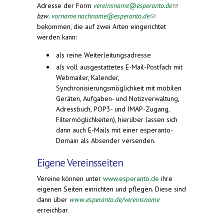
Adresse der Form
vereinsname@esperanto.de
(link
bzw.
vorname.nachname@esperanto.de
(link sends
sends
bekommen, die auf zwei Arten eingerichtet
e-mail)
e-
werden kann:
mail)
als reine Weiterleitungsadresse
als voll ausgestattetes E-Mail-Postfach mit
Webmailer, Kalender,
Synchronisierungsmöglichkeit mit mobilen
Geräten, Aufgaben- und Notizverwaltung,
Adressbuch, POP3- und IMAP-Zugang,
Filtermöglichkeiten), hierüber lassen sich
dann auch E-Mails mit einer esperanto-
Domain als Absender versenden.
Eigene Vereinsseiten
Vereine können unter
www.esperanto.de
ihre
eigenen Seiten einrichten und pflegen. Diese sind
dann über
www.esperanto.de/vereinsname
erreichbar.