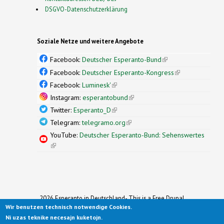
DSGVO-Datenschutzerklärung
Soziale Netze und weitere Angebote
Facebook:
Deutscher Esperanto-Bund
(link is
external)
Facebook:
Deutscher Esperanto-Kongress
(link is
external)
Facebook:
Luminesk'
(link is external)
Instagram:
esperantobund
(link is external)
Twitter:
Esperanto_D
(link is external)
Telegram:
telegramo.org
(link is external)
YouTube:
Deutscher Esperanto-Bund: Sehenswertes
(link is external)
2026 Esperanto in Deutschland- This is a Free Drupal
Wir benutzen technisch notwendige Cookies.
Theme
Ported to Drupal for the Open Source Community by
Ni uzas teknike necesajn kuketojn.