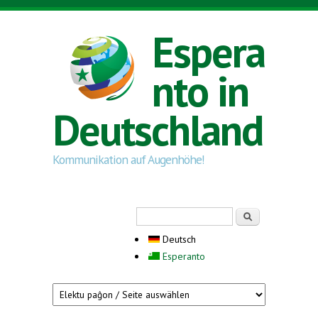
Direkt zum Inhalt
Espera
nto in
Deutschland
Kommunikation auf Augenhöhe!
Suchformular
Suche
Deutsch
Esperanto