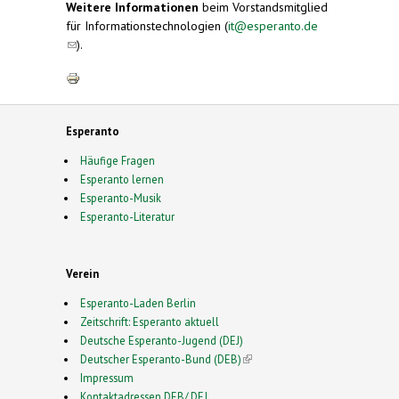
Weitere Informationen
beim Vorstandsmitglied
für Informationstechnologien (
it@esperanto.de
(link sends e-mail)
).
Esperanto
Häufige Fragen
Esperanto lernen
Esperanto-Musik
Esperanto-Literatur
Verein
Esperanto-Laden Berlin
Zeitschrift: Esperanto aktuell
Deutsche Esperanto-Jugend (DEJ)
Deutscher Esperanto-Bund (DEB)
(link is external)
Impressum
Kontaktadressen DEB/ DEJ