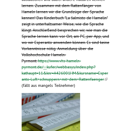
lernen. Zusammen mit dem Rattenfänger von
Hameln lernen wir die Grundzüge der Sprache
kennen! Das Kinderbuch "La ŝalmisto de Hamelin"
zeigt in unterhaltsamer Weise, wie die Sprache
klingt. Anschließend besprechen wir, wie man die
Sprache lernen kann: vor Ort, am PC, per App, und
wo wir Esperanto anwenden können. Es sind keine
Vorkenntnisse nötig. Anmeldung über die
Volkshochschule Hameln-
Pyrmont:
https://www.vhs-hameln-
pyrmont.de/__kufer/webbasys/index.php?
kathaupt=11&knr=A426001HM&kursname=Esper
anto-Luft+schnuppern+mit+dem+Rattenfaenger
(link is
(fällt aus mangels Teilnehmer)
external)
(link is
external)