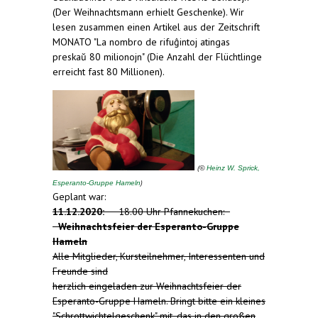
(Der Weihnachtsmann erhielt Geschenke). Wir
lesen zusammen einen Artikel aus der Zeitschrift
MONATO "La nombro de rifuĝintoj atingas
preskaŭ 80 milionojn" (Die Anzahl der Flüchtlinge
erreicht fast 80 Millionen).
(
©
Heinz W. Sprick,
)
Esperanto-Gruppe Hameln
Geplant war:
11.12.2020:
18.00 Uhr Pfannekuchen:
Weihnachtsfeier der Esperanto-Gruppe
Hameln
Alle Mitglieder, Kursteilnehmer, Interessenten und
Freunde sind
herzlich eingeladen zur Weihnachtsfeier der
Esperanto-Gruppe Hameln. Bringt bitte ein kleines
"Schrottwichtelgeschenk" mit, das in den großen