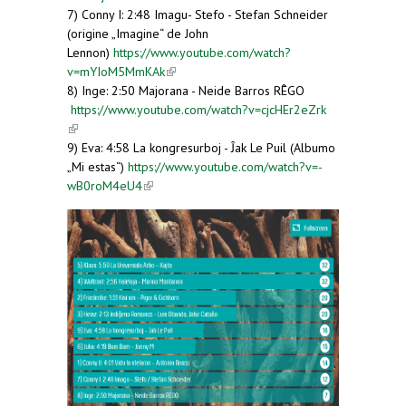
7) Conny I: 2:48 Imagu- Stefo - Stefan Schneider
(origine „Imagine“ de John
Lennon)
https://www.youtube.com/watch?
v=mYIoM5MmKAk
(link is external)
8) Inge: 2:50 Majorana - Neide Barros RÊGO
https://www.youtube.com/watch?v=cjcHEr2eZrk
(link is external)
9) Eva: 4:58 La kongresurboj - Ĵak Le Puil (Albumo
„Mi estas“)
https://www.youtube.com/watch?v=-
wB0roM4eU4
(link is external)