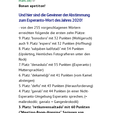
mahl.de/
(link is external)
Bonan apetiton!
Und hier sind die Gewinner der Abstimmung
zum Esperanto-Wort des Jahres 2020!
- von den 255 vorgeschlagenen Wörtern
erreichten folgende die ersten zehn Plätze:
9. Platz: "bonodoro" mit 32 Punkten (Wohlgeruch)
auch 9. Platz: "espero" mit 32 Punkten (Hoffnung)
8. Platz: "subjuben kaŝfotaĉi" mit 34 Punkten
(Upskirting, Heimliches Fotografieren unter den
Rock)
7. Platz: "denaskulo" mit 35 Punkten ((Esperanto-)
Muttersprachler)
6. Platz: "dekameliĝi" mit 41 Punkten (vom Kamel
absteigen)
5. Platz: "defio" mit 43 Punkten (Herausforderung)
4. Platz: "gaviali" mit 44 Punkten (in einer Nicht-
Esperanto-Umgebung Esperanto sprechen, (=
malkrokodili; gavialo = Gangeskrokodil)
3. Platz: "retkunvensaltado" mit 60 Punkten
("Meeting-Room-Hopping", Springen von