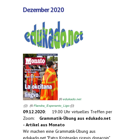
Dezember 2020
(
©
edukado.net
(link is external)
(link is external)
)
(
)
©
Flandra_Esperanto_Ligo
09.12.2020:
19.00 Uhr virtuelles Treffen per
Zoom:
Grammatik-Übung aus edukado.net
-
Artikel aus Monato
Wir machen eine Grammatik-Übung aus
edukado.net "Patro Kristnasko ricevis donacojn"