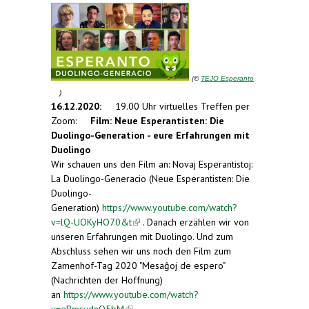
(
©
TEJO Esperanto
(link is external)
)
16.12.2020:
19.00 Uhr virtuelles Treffen per
Zoom:
Film: Neue Esperantisten: Die
Duolingo-Generation - eure Erfahrungen mit
Duolingo
Wir schauen uns den Film an: Novaj Esperantistoj:
La Duolingo-Generacio (Neue Esperantisten: Die
Duolingo-
Generation)
https://www.youtube.com/watch?
v=lQ-UOKyHO70&t
(link is external)
. Danach erzählen wir von
unseren Erfahrungen mit Duolingo. Und zum
Abschluss sehen wir uns noch den Film zum
Zamenhof-Tag 2020 "Mesaĝoj de espero"
(Nachrichten der Hoffnung)
an
https://www.youtube.com/watch?