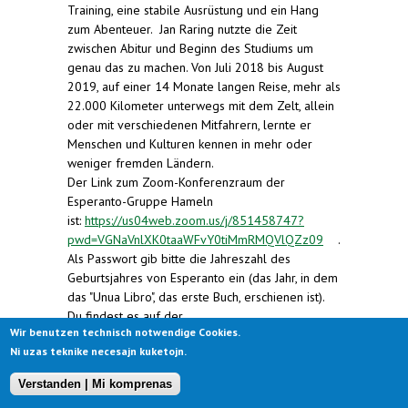
Training, eine stabile Ausrüstung und ein Hang
zum Abenteuer. Jan Raring nutzte die Zeit
zwischen Abitur und Beginn des Studiums um
genau das zu machen. Von Juli 2018 bis August
2019, auf einer 14 Monate langen Reise, mehr als
22.000 Kilometer unterwegs mit dem Zelt, allein
oder mit verschiedenen Mitfahrern, lernte er
Menschen und Kulturen kennen in mehr oder
weniger fremden Ländern.
Der Link zum Zoom-Konferenzraum der
Esperanto-Gruppe Hameln
ist:
https://us04web.zoom.us/j/851458747?
pwd=VGNaVnlXK0taaWFvY0tiMmRMQVlQZz09
(link is
.
Als Passwort gib bitte die Jahreszahl des
external)
Geburtsjahres von Esperanto ein (das Jahr, in dem
das "Unua Libro", das erste Buch, erschienen ist).
Du findest es auf der
Wir benutzen technisch notwendige Cookies.
Seite:
https://lernu.net/de/esperanto
(link is
. Oder
Ni uzas teknike necesajn kuketojn.
erfrage es per Mail an
hameln
esperanto.de
external)
"
style="text-decoration-line:
Verstanden | Mi komprenas
underline;">
hameln@esperanto.de
(link sends e-
(link sends
.