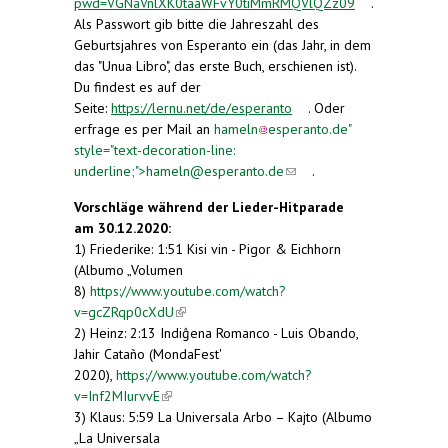
pwd=VGNaVnlXK0taaWFvY0tiMmRMQVlQZz09
(link is
.
Als Passwort gib bitte die Jahreszahl des
external)
Geburtsjahres von Esperanto ein (das Jahr, in dem
das "Unua Libro", das erste Buch, erschienen ist).
Du findest es auf der
Seite:
https://lernu.net/de/esperanto
(link is
. Oder
erfrage es per Mail an
hameln
esperanto.de
external)
"
style="text-decoration-line:
underline;">
hameln@esperanto.de
(link sends e-
(link sends
.
mail)
e-mail)
Vorschläge während der Lieder-Hitparade
am
30.12.2020:
1) Friederike: 1:51 Kisi vin - Pigor & Eichhorn
(Albumo „Volumen
8)
https://www.youtube.com/watch?
v=gcZRqp0cXdU
(link is external)
2) Heinz: 2:13 Indiĝena Romanco - Luis Obando,
Jahir Cataño (MondaFest'
2020),
https://www.youtube.com/watch?
v=Inf2MIurvvE
(link is external)
3) Klaus: 5:59 La Universala Arbo – Kajto (Albumo
„La Universala