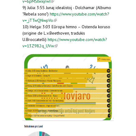
v=6pMStwxjrwI
(link is external)
9) Julia: 3:55 Junaj idealistoj - Dolchamar (Albumo
"Rebela sono")
https://www.youtube.com/watch?
v=_jTTwQNwpVo
(link is external)
10) Helga: 3:03 Eŭropa himno – Ostenda koruso
(origine de L.v.Beethoven, tradukis
U.Broccatelli)
https://www.youtube.com/watch?
v=13Z982q_UVw
(link is external)