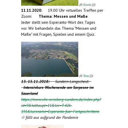
(
)
©
Goele
11.11.2020:
19.00 Uhr virtuelles Treffen per
Zoom:
Thema: Messen und Maße
Jeder stellt sein Esperanto-Wort des Tages
vor. Wir behandeln das Thema "Messen und
Maße" mit Fragen, Spielen und einem Quiz.
(link is
external)
(
)
©
Teta
13.-15.11.2018:
Sundern-Langscheid:
Intensivkurs-Wochenende am Sorpesee im
Sauerland
https://www.vhs-arnsberg-sundern.de/index.php?
id=9&kathaupt=11&knr=T-426-
191&kursname=Esperanto-fuer-Fortgeschrittene
(link is external)
fällt aus aufgrund der Pandemie