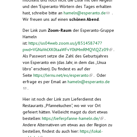
möchtest und noch nicht die Liste mit den Regeln
und den "Esperanto-Wörtern des Tages erhalten
hast, schreibe bitte an
hameln@esperanto.de
(link
.
Wir freuen uns auf einen
schönen Abend
.
sends
e-
Der Link zum
Zoom-Raum
der Esperanto-Gruppe
mail)
Hameln
ist:
https://us04web.zoom.us/j/851458747?
pwd=VGNaVnlXK0taaWFvY0tiMmRMQVlQZz09
(link is
.
Als Passwort setze die Zahl des Geburtsjahres
external)
von Esperanto ein (das Jahr, in dem das „Unua
libro“ erschien). Du findest es auf der
Seite
https://lernu.net/eo/esperanto
(link is
. Oder
erfrage es per Email an
hameln@esperanto.de
external)
(link sends e-mail)
.
Hier ist noch der Link zum Lieferdienst des
Restaurants „Pfannekuchen“, wo wir vor Ort
gefeiert hätten. Vielleicht magst du dort etwas
bestellen:
https://lieferpfanne-hameln.de/
(link is
.
Andere Alternativen um etwas aus der Region zu
external)
bestellen, findest du auch hier:
https://lokal-