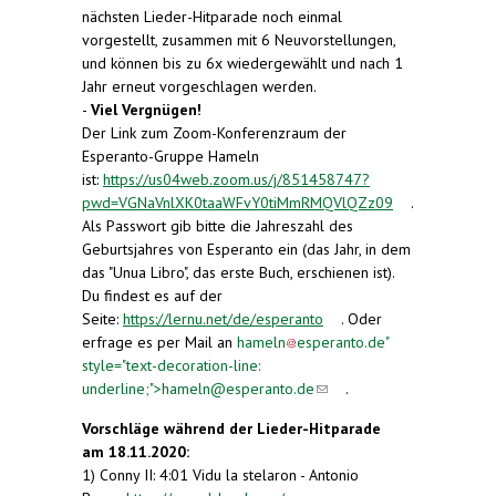
nächsten Lieder-Hitparade noch einmal
vorgestellt, zusammen mit 6 Neuvorstellungen,
und können bis zu 6x wiedergewählt und nach 1
Jahr erneut vorgeschlagen werden.
-
Viel Vergnügen!
Der Link zum Zoom-Konferenzraum der
Esperanto-Gruppe Hameln
ist:
https://us04web.zoom.us/j/851458747?
pwd=VGNaVnlXK0taaWFvY0tiMmRMQVlQZz09
(link is
.
Als Passwort gib bitte die Jahreszahl des
external)
Geburtsjahres von Esperanto ein (das Jahr, in dem
das "Unua Libro", das erste Buch, erschienen ist).
Du findest es auf der
Seite:
https://lernu.net/de/esperanto
(link is
. Oder
erfrage es per Mail an
hameln
esperanto.de
external)
"
style="text-decoration-line:
underline;">
hameln@esperanto.de
(link sends e-
(link sends
.
mail)
e-mail)
Vorschläge während der Lieder-Hitparade
am
18.11.2020:
1) Conny II: 4:01 Vidu la stelaron - Antonio