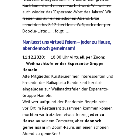
Sack kommt und dann erwürfelt wird. Wir wählen
auch wieder das "Esperanto-Wort des Jahres". Wir
freuen uns auf einen schönen Abend. Bitte
anmelden bis 8.12. bei Heinz W. Sprick oder per
Doodle-Liste: ..... folgt .....
Nun lasst uns virtuell feiern – jeder zu Hause,
aber dennoch gemeinsam!
11.12.2020:
18.00 Uhr
virtuell per Zoom
:
Weihnachtsfeier der Esperanto-Gruppe
Hameln
Alle Mitglieder, Kursteilnehmer, Interessenten und
Freunde der Ratkaptista Bando sind herzlich
eingeladen zur Weihnachtsfeier der Esperanto-
Gruppe Hameln.
Weil wer aufgrund der Pandemie-Regeln nicht
vor Ort im Restaurant zusammen kommen können,
möchten wir trotzdem etwas feiern,
jeder zu
Hause
an seinem Computer, aber
dennoch
gemeinsam
im Zoom-Raum, um einen schönen
Abend zu genießen!