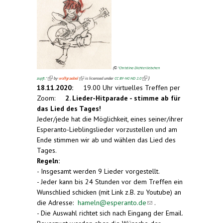
(
"Christina Dichterliebchen
©
(link is external)
(link is external)
(link is external)
)
zupft."
CC BY-NC-ND 2.0
by
wolfgraebel
is licensed under
18.11.2020:
19.00 Uhr virtuelles Treffen per
Zoom:
2.
Lieder-Hitparade - stimme ab für
das Lied des Tages!
Jeder/jede hat die Möglichkeit, eines seiner/ihrer
Esperanto-Lieblingslieder vorzustellen und am
Ende stimmen wir ab und wählen das Lied des
Tages.
Regeln:
- Insgesamt werden 9 Lieder vorgestellt.
- Jeder kann bis 24 Stunden vor dem Treffen ein
Wunschlied schicken (mit Link z.B. zu Youtube) an
die Adresse:
hameln@esperanto.de
(link sends e-
.
- Die Auswahl richtet sich nach Eingang der Email.
mail)