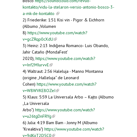
Bosco
https://soundcloud.com/revuo-
kontakto/vidu-la-stelaron-versio-antonio-bosco-3-
a-mk-de-kontakto
(link is external)
2) Friederike: 1:51 Kisi vin - Pigor & Eichhorn
(Albumo „Volumen
8)
https://www.youtube.com/watch?
v=gcZRqp0cXdU
(link is external)
3) Heinz: 2:13 Indiĝena Romanco- Luis Obando,
Jahir Cataño (MondaFest'
2020),
https://www.youtube.com/watch?
v=Inf2MIurvvE
(link is external)
4) Waltraut: 2:56 Haleluja - Manno Montanna
(origine „Halleluja“ de Leonard
Cohen)
https://www.youtube.com/watch?
v=W8WVKE8OZeI
(link is external)
5) Klaus: 5:59 La Universala Arbo – Kajto (Albumo
„La Universala
Arbo“)
https://www.youtube.com/watch?
v=u26tgDnFRYg
(link is external)
6) Julia: 4:19 Bam Bam - Jonny M (Albumo
"Kreaktiva")
https://www.youtube.com/watch?
v=9dKjiT2D5C0
(link is external)