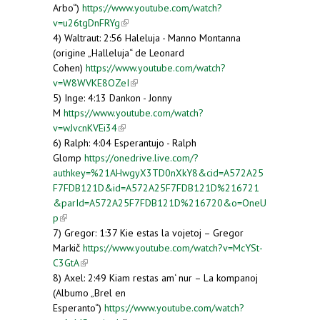
Arbo“)
https://www.youtube.com/watch?
v=u26tgDnFRYg
(link is external)
4) Waltraut: 2:56 Haleluja - Manno Montanna
(origine „Halleluja“ de Leonard
Cohen)
https://www.youtube.com/watch?
v=W8WVKE8OZeI
(link is external)
5) Inge: 4:13 Dankon - Jonny
M
https://www.youtube.com/watch?
v=wJvcnKVEi34
(link is external)
6) Ralph: 4:04 Esperantujo - Ralph
Glomp
https://onedrive.live.com/?
authkey=%21AHwgyX3TD0nXkY8&cid=A572A25
F7FDB121D&id=A572A25F7FDB121D%216721
&parId=A572A25F7FDB121D%216720&o=OneU
p
(link is external)
7) Gregor: 1:37 Kie estas la vojetoj – Gregor
Markič
https://www.youtube.com/watch?v=McYSt-
C3GtA
(link is external)
8) Axel: 2:49 Kiam restas am‘ nur – La kompanoj
(Albumo „Brel en
Esperanto“)
https://www.youtube.com/watch?