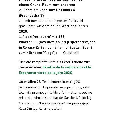
einem Online-Raum zum anderen)
2. Platz: "amikeco" mit 62 Punkten
(Freundschaft)
und mit mehr als der doppelten Punktzahl
gratulieren wir
dem neuen Wort des Jahres
2020:
1. Platz: "retkolibro" mit 138
Punkten!!!!!
(Internet-Kolibri (Esperantist, der
in Corona-Zeiten von einem virtuellen Event
zum nächsten "fliegt"))
Gratulon!!!
Hier die komplette Liste als Excel-Tabelle zum
Herunterladen:
Rezulto de la voĉdonado al la
Esperanto-vorto de la jaro 2020
Unter allen 28 Teilnehmern Inter ĉiuj 28
partoprenantoj, kiuj sendis siajn proponoj, estis
lotumita premio: pri la libro (pri malsana, sed ne
pri la kronviruso, sed alia) de Sándor J. Bako kaj
Claude Piron "La kisa malsano" nun povas ĝoji:
Rasa Smilga. Koran gratulon!