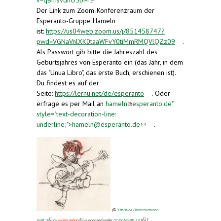
v=qBmsvdnO5bM
(link is external)
Der Link zum Zoom-Konferenzraum der
Esperanto-Gruppe Hameln
ist:
https://us04web.zoom.us/j/851458747?
pwd=VGNaVnlXK0taaWFvY0tiMmRMQVlQZz09
(link is
.
Als Passwort gib bitte die Jahreszahl des
external)
Geburtsjahres von Esperanto ein (das Jahr, in dem
das "Unua Libro", das erste Buch, erschienen ist).
Du findest es auf der
Seite:
https://lernu.net/de/esperanto
(link is
. Oder
erfrage es per Mail an
hameln
esperanto.de
external)
"
style="text-decoration-line:
underline;">
hameln@esperanto.de
(link sends e-
(link sends
.
mail)
e-mail)
(
"Christina Dichterliebchen
©
(link is external)
(link is external)
(link is external)
)
zupft."
CC BY-NC-ND 2.0
by
wolfgraebel
is licensed under