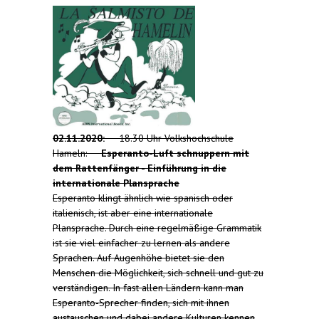
02.11.2020:
18.30 Uhr Volkshochschule
Hameln:
Esperanto-Luft schnuppern mit
dem Rattenfänger - Einführung in die
internationale Plansprache
Esperanto klingt ähnlich wie spanisch oder
italienisch, ist aber eine internationale
Plansprache. Durch eine regelmäßige Grammatik
ist sie viel einfacher zu lernen als andere
Sprachen. Auf Augenhöhe bietet sie den
Menschen die Möglichkeit, sich schnell und gut zu
verständigen. In fast allen Ländern kann man
Esperanto-Sprecher finden, sich mit ihnen
austauschen und dabei andere Kulturen kennen