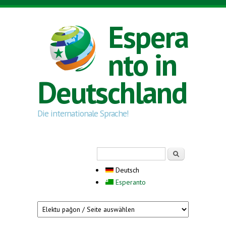
Direkt zum Inhalt
Espera
nto in
Deutschland
Die internationale Sprache!
Suchformular
Suche
Deutsch
Esperanto