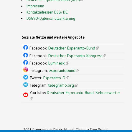
Impressum
Kontaktadressen DEB/ DEJ
DSGVO-Datenschutzerklärung
Soziale Netze und weitere Angebote
Facebook:
Deutscher Esperanto-Bund
(link is
external)
Facebook:
Deutscher Esperanto-Kongress
(link is
external)
Facebook:
Luminesk'
(link is external)
Instagram:
esperantobund
(link is external)
Twitter:
Esperanto_D
(link is external)
Telegram:
telegramo.org
(link is external)
YouTube:
Deutscher Esperanto-Bund: Sehenswertes
(link is external)
2026 Esperanto in Deutschland- This is a Free Drupal