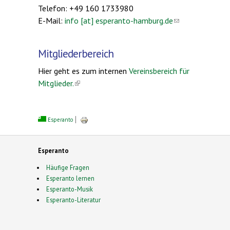
Telefon: +49 160 1733980
E-Mail:
info [at] esperanto-hamburg.de
(link
sends
e-
Mitgliederbereich
mail)
Hier geht es zum internen
Vereinsbereich für
Mitglieder.
(link is external)
Esperanto
Esperanto
Häufige Fragen
Esperanto lernen
Esperanto-Musik
Esperanto-Literatur