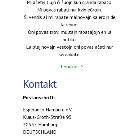
Mi aĉetis tiujn ĉi ŝuojn kun granda rabato.
Mi povas rabati nur kvin eŭrojn.
Ŝi vendis al mi rabate malnovajn kajerojn de
la revuo.
Oni povas trovi multajn rabataĵojn en la
butiko.
La plej novajn vestojn oni povas aĉeti nur
senrabate.
—
lernu.net
(link is external)
Kontakt
Postanschrift:
Esperanto Hamburg e.V.
Klaus-Groth-Straße 95
20535 Hamburg
DEUTSCHLAND