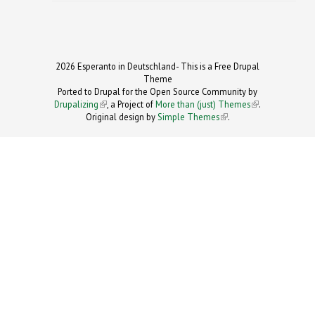
2026 Esperanto in Deutschland- This is a Free Drupal
Theme
Ported to Drupal for the Open Source Community by
Drupalizing
(link is external)
, a Project of
More than (just) Themes
(link is
.
Original design by
Simple Themes
.
(link is
external)
external)