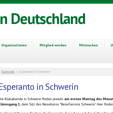
in Deutschland
Organisationen
Mitglied werden
Mitmachen
U
Sie sind hier
Startseite
»
Esperanto in Schwerin
Esperanto in Schwerin
Die Klubabende in Schwerin finden jeweils
am ersten Montag des Mona
Klöresgang 1
, dem Sitz des Reisebüros "ReiseService Schwerin". Hier finde