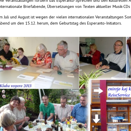
Die Veranstaltungen fördern das Esperanto-Sprechen und den kulturellen A
internationale Briefabende, Übersetzungen von Texten aktueller Musik-CDs
Im Juli und August ist wegen der vielen internationalen Veranstaltunge
Abend um den 15.12. herum, dem Geburtstag des Esperanto-Initiators.