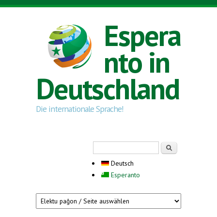
Direkt zum Inhalt
Espera
nto in
Deutschland
Die internationale Sprache!
Suchformular
Suche
Deutsch
Esperanto