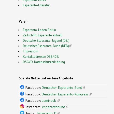
Esperanto-Literatur
Verein
Esperanto-Laden Berlin
Zeitschrift: Esperanto aktuell
Deutsche Esperanto-Jugend (DEJ)
Deutscher Esperanto-Bund (DEB)
(link is external)
Impressum
Kontaktadressen DEB/ DEJ
DSGVO-Datenschutzerklärung
Soziale Netze und weitere Angebote
Facebook:
Deutscher Esperanto-Bund
(link is
external)
Facebook:
Deutscher Esperanto-Kongress
(link is
external)
Facebook:
Luminesk'
(link is external)
Instagram:
esperantobund
(link is external)
Twitter:
Esperanto_D
(link is external)