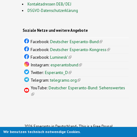
Kontaktadressen DEB/ DEJ
DSGVO-Datenschutzerklärung
Soziale Netze und weitere Angebote
Facebook:
Deutscher Esperanto-Bund
(link is
external)
Facebook:
Deutscher Esperanto-Kongress
(link is
external)
Facebook:
Luminesk'
(link is external)
Instagram:
esperantobund
(link is external)
Twitter:
Esperanto_D
(link is external)
Telegram:
telegramo.org
(link is external)
YouTube:
Deutscher Esperanto-Bund: Sehenswertes
(link is external)
2026 Esperanto in Deutschland- This is a Free Drupal
Theme
Wir benutzen technisch notwendige Cookies.