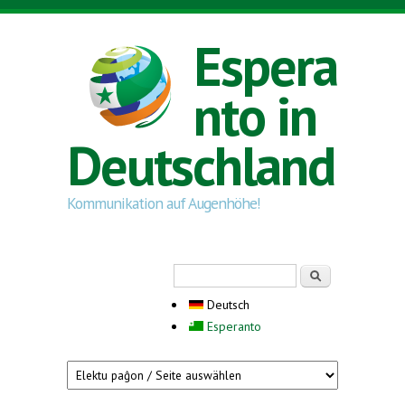
Direkt zum Inhalt
Espera
nto in
Deutschland
Kommunikation auf Augenhöhe!
Suchformular
Suche
Deutsch
Esperanto