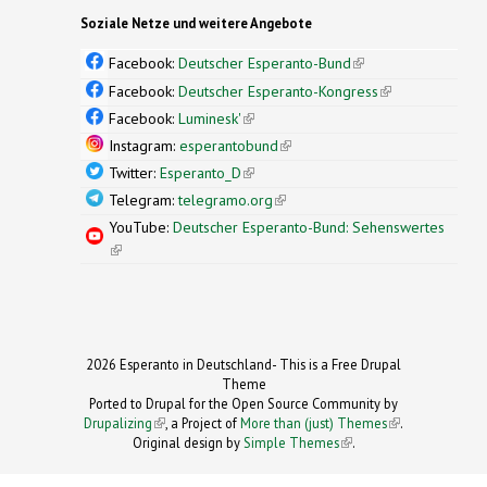
Soziale Netze und weitere Angebote
Facebook:
Deutscher Esperanto-Bund
(link is
external)
Facebook:
Deutscher Esperanto-Kongress
(link is
external)
Facebook:
Luminesk'
(link is external)
Instagram:
esperantobund
(link is external)
Twitter:
Esperanto_D
(link is external)
Telegram:
telegramo.org
(link is external)
YouTube:
Deutscher Esperanto-Bund: Sehenswertes
(link is external)
2026 Esperanto in Deutschland- This is a Free Drupal
Theme
Ported to Drupal for the Open Source Community by
Drupalizing
(link is external)
, a Project of
More than (just) Themes
(link is
.
Original design by
Simple Themes
.
(link is
external)
external)