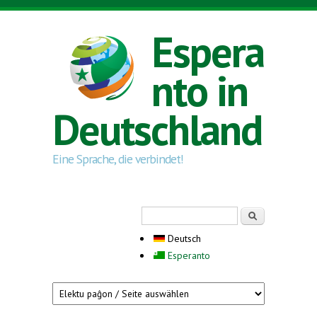
Direkt zum Inhalt
Espera
nto in
Deutschland
Eine Sprache, die verbindet!
Suchformular
Suche
Deutsch
Esperanto