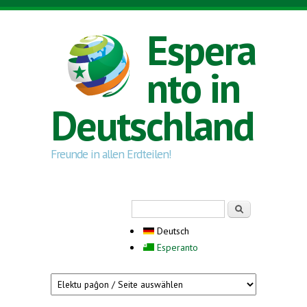
Direkt zum Inhalt
Espera
nto in
Deutschland
Freunde in allen Erdteilen!
Suchformular
Suche
Deutsch
Esperanto