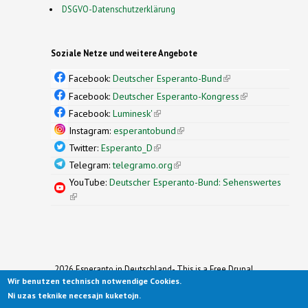
DSGVO-Datenschutzerklärung
Soziale Netze und weitere Angebote
Facebook:
Deutscher Esperanto-Bund
(link is
external)
Facebook:
Deutscher Esperanto-Kongress
(link is
external)
Facebook:
Luminesk'
(link is external)
Instagram:
esperantobund
(link is external)
Twitter:
Esperanto_D
(link is external)
Telegram:
telegramo.org
(link is external)
YouTube:
Deutscher Esperanto-Bund: Sehenswertes
(link is external)
2026 Esperanto in Deutschland- This is a Free Drupal
Wir benutzen technisch notwendige Cookies.
Theme
Ported to Drupal for the Open Source Community by
Ni uzas teknike necesajn kuketojn.
Drupalizing
(link is external)
, a Project of
More than (just) Themes
(link is
.