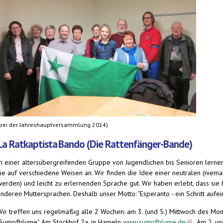
(bei der Jahreshauptversammlung 2014)
La Ratkaptista
Bando (Die Rattenfänger-Bande)
In einer altersübergreifenden Gruppe von Jugendlichen bis Senioren lern
sie auf verschiedene Weisen an. Wir finden die Idee einer neutralen (niem
werden) und leicht zu erlernenden Sprache gut. Wir haben erlebt, dass sie
anderen Muttersprachen. Deshalb unser Motto: "Esperanto - ein Schritt aufei
Wir treffen uns regelmäßig alle 2 Wochen: am 3. (und 5.) Mittwoch des Mo
"Sumpfblume", Am Stockhof 2a, in Hameln
www.sumpfblume.de
(link is exter
. Am 2. un