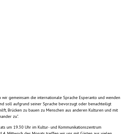
en wir gemeinsam die internationale Sprache Esperanto und wenden
and soll aufgrund seiner Sprache bevorzugt oder benachteiligt
 hilft, Brücken zu bauen zu Menschen aus anderen Kulturen und mit
nander zu".
nats um 19.30 Uhr im Kultur- und Kommunikationszentrum
nal)
d 4. Mittwoch des Monats treffen wir uns mit Gästen aus vielen