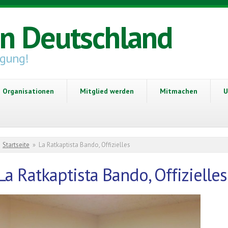
in Deutschland
igung!
Organisationen
Mitglied werden
Mitmachen
U
Sie sind hier
Startseite
»
La Ratkaptista Bando, Offizielles
La Ratkaptista Bando, Offizielles