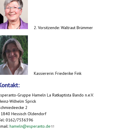
2. Vorsitzende: Waltraut Brümmer
Kassiererin: Friederike Fink
Kontakt:
Esperanto-Gruppe Hameln La Ratkaptista Bando n.e.V.
Heinz-Wilhelm Sprick
Schmiedeecke 2
31840 Hessisch Oldendorf
Tel: 0162/7536396
Email:
hameln@esperanto.de
(link sends e-mail)