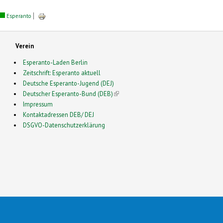
Esperanto
Verein
Esperanto-Laden Berlin
Zeitschrift: Esperanto aktuell
Deutsche Esperanto-Jugend (DEJ)
Deutscher Esperanto-Bund (DEB)
(link is external)
Impressum
Kontaktadressen DEB/ DEJ
DSGVO-Datenschutzerklärung
2026 Esperanto in Deutschland- This is a Free Drupal Theme
 Source Community by
Drupalizing
(link is external)
, a Project of
More than (just) Themes
(link is e
. Origi