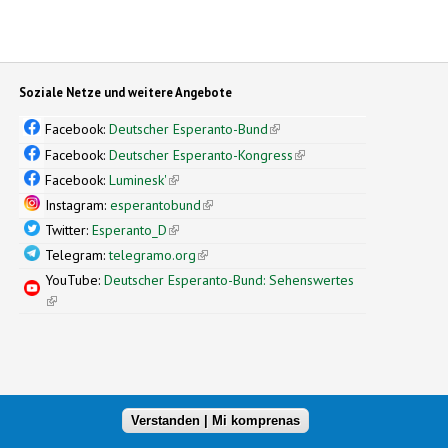
Soziale Netze und weitere Angebote
Facebook:
Deutscher Esperanto-Bund
(link is external)
Facebook:
Deutscher Esperanto-Kongress
(link is external)
Facebook:
Luminesk'
(link is external)
Instagram:
esperantobund
(link is external)
Twitter:
Esperanto_D
(link is external)
Telegram:
telegramo.org
(link is external)
YouTube:
Deutscher Esperanto-Bund: Sehenswertes
(link is external)
Verstanden | Mi komprenas
xternal)
nal design by
Simple Themes
(link is external)
.