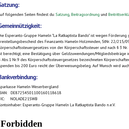
Satzung:
Auf folgenden Seiten findest du:
Satzung
,
Beitragsordnung
und
Beitrittserk
Gemeinnützigkeit:
Die Esperanto-Gruppe Hameln "La Ratkaptista Bando" ist wegen Förderun
Freistellungsbescheid des Finanzamts Hameln-Holzminden, StNr. 22/215/09
Körperschaftssteuergesetzes von der Körperschaftssteuer und nach § 3 N
ist berechtigt, eine Bestätigung über Geldzuwendungen/Mitgliedsbeiträge 
5 Abs.1 Nr.9 des Körperschaftssteuergesetzes bezeichneten Körperschaft
Spenden bis 200 Euro reicht der Überweisungsbeleg. Auf Wunsch wird auch
Bankverbindung:
Sparkasse Hameln-Weserbergland
IBAN: DE87254501100160118618
BIC: NOLADE21SWB
Kontoinhaber: Esperanto-Gruppe Hameln La Ratkaptista Bando n.e.V.