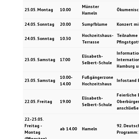
Münster
25.05. Montag
10.00
Ökumenisch
Hameln
24.05. Sonntag
20.00
Sumpfblume
Konzert mi
Hochzeitshaus-
Teilnahme 
24.05. Sonntag
10.30
Terrasse
Pfingstgot
Informatio
Elisabeth-
23.05. Samstag
17.00
Internatio
Selbert-Schule
Hamburg u
10.00-
Fußgängerzone
23.05. Samstag
Infostand 
14.00
Hochzeitshaus
Feierliche
Elisabeth-
22.05. Freitag
19.00
Oberbürger
Selbert-Schule
anschließe
22.-25.05.
Freitag -
92. Deutsc
ab 14.00
Hameln
Montag
Programm
(Pfingsten)