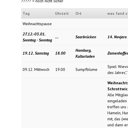
????? = noch nicht sicher
Tag
Uhrzeit
Ort
was fand s
Weihnachtspause
27.12.-03.01.
.
.
.
Saarbrücken
14. Novjara
Sonntag - Sonntag
Hamburg,
19.12. Samstag
18.00
Zamenhoffes
Kulturladen
Spiel: Wiev
09.12. Mittwoch
19.00
Sumpfblume
des Jahres",
Weihnachts
Schrottwic
Alle Mitglie
eingeladen 
treffen uns
Hameln, Humm
mit, das (w
und dann er