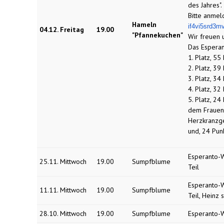
des Jahres".
Bitte anmel
Hameln
if4vi5srd3m
04.12. Freitag
19.00
"Pfannekuchen"
Wir freuen 
Das Esperan
1. Platz, 55
2. Platz, 3
3. Platz, 34
4. Platz, 32
5. Platz, 24
dem Frauen
Herzkranzge
und, 24 Pun
Esperanto-W
25.11. Mittwoch
19.00
Sumpfblume
Teil
Esperanto-W
11.11. Mittwoch
19.00
Sumpfblume
Teil, Heinz 
28.10. Mittwoch
19.00
Sumpfblume
Esperanto-W