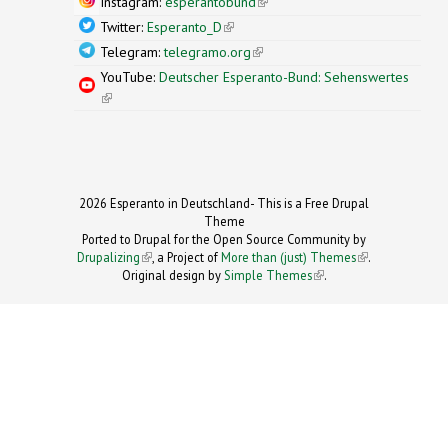
Instagram:
esperantobund
(link is external)
Twitter:
Esperanto_D
(link is external)
Telegram:
telegramo.org
(link is external)
YouTube:
Deutscher Esperanto-Bund: Sehenswertes
(link is external)
2026 Esperanto in Deutschland- This is a Free Drupal
Theme
Ported to Drupal for the Open Source Community by
Drupalizing
(link is external)
, a Project of
More than (just) Themes
(link is
.
Original design by
Simple Themes
.
(link is
external)
external)