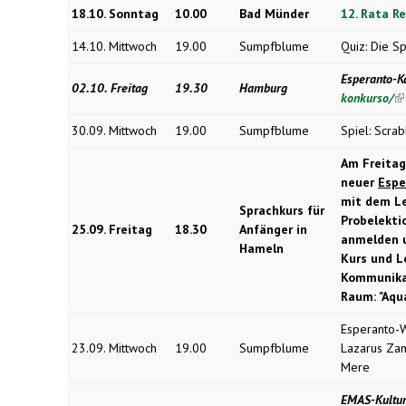
18.10. Sonntag
10.00
Bad Münder
12. Rata R
14.10. Mittwoch
19.00
Sumpfblume
Quiz: Die S
Esperanto-K
02.10. Freitag
19.30
Hamburg
konkurso/
(l
ex
30.09. Mittwoch
19.00
Sumpfblume
Spiel: Scra
Am Freitag
neuer
Espe
mit dem Le
Sprachkurs für
Probelektio
25.09. Freitag
18.30
Anfänger in
anmelden u
Hameln
Kurs und L
Kommunika
Raum: "Aqua
Esperanto-
23.09. Mittwoch
19.00
Sumpfblume
Lazarus Zam
Mere
EMAS-Kultur