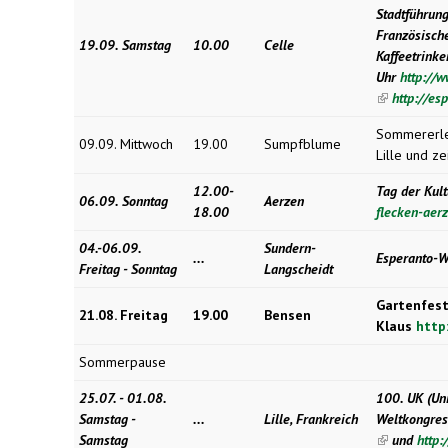
Stadtführung
Französisch
19.09. Samstag
10.00
Celle
Kaffeetrinke
Uhr
http://
(link is
http://e
external)
Sommererleb
09.09. Mittwoch
19.00
Sumpfblume
Lille und ze
12.00-
Tag der Kult
06.09. Sonntag
Aerzen
18.00
flecken-aer
04.-06.09.
Sundern-
...
Esperanto-
Freitag - Sonntag
Langscheidt
Gartenfest
21.08. Freitag
19.00
Bensen
Klaus
http
Sommerpause
25.07. - 01.08.
100. UK (Un
Samstag -
...
Lille, Frankreich
Weltkongre
Samstag
(link is
und
http: