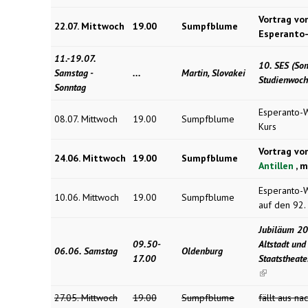
external)
Vortrag vo
22.07. Mittwoch
19.00
Sumpfblume
Esperanto-
11.-19.07.
10. SES (So
Samstag -
...
Martin, Slovakei
Studienwoc
Sonntag
Esperanto-W
08.07. Mittwoch
19.00
Sumpfblume
Kurs
Vortrag vo
24.06. Mittwoch
19.00
Sumpfblume
Antillen
, m
Esperanto-Wo
10.06. Mittwoch
19.00
Sumpfblume
auf den 92.
Jubiläum 20
09.50-
Altstadt und
06.06. Samstag
Oldenburg
17.00
Staatstheat
(link is
external)
27.05. Mittwoch
19.00
Sumpfblume
fällt aus n