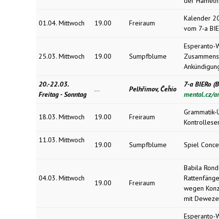
der Hameln
Kalender 20
01.04. Mittwoch
19.00
Freiraum
vom 7-a BIE
Esperanto-W
25.03. Mittwoch
19.00
Sumpfblume
Zusammenst
Ankündigung
20.-22.03.
7-a BIERo (B
...
Pelhřimov, Ĉeĥio
Freitag - Sonntag
mental.cz/a
Grammatik-Ü
18.03. Mittwoch
19.00
Freiraum
Kontrollese
11.03. Mittwoch
19.00
Sumpfblume
Spiel Conce
Babila Rond
04.03. Mittwoch
Rattenfänge
19.00
Freiraum
wegen Konze
mit Deweze
Esperanto-W