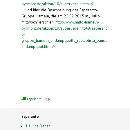
pyrmont.de/aktion/10/superverein.html
(link is
... und hier die Beschreibung der Esperanto-
external)
Gruppe Hameln, die am 25.02.2015 in „Hallo
Mittwoch“ erschien:
http://www.hallo-hameln-
pyrmont.de/aktion/10/superverein/149/esperant
o-
gruppe_hameln_undampquotla_ratkaptista_bando
undampquot.html
(link is external)
Esperanto
Esperanto
Häufige Fragen