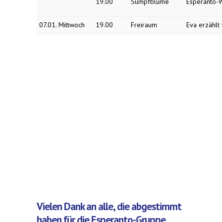
19.00
Sumpfblume
Esperanto-W
07.01. Mittwoch
19.00
Freiraum
Eva erzählt
Vielen Dank an alle, die abgestimmt
haben für die Esperanto-Gruppe