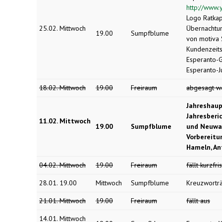
http://www
Logo Ratkap
25.02. Mittwoch
Übernachtun
19.00
Sumpfblume
von motiva 
Kundenzeitsc
Esperanto-G
Esperanto-J
18.02. Mittwoch
19.00
Freiraum
abgesagt w
Jahreshau
Jahresberi
11.02. Mittwoch
19.00
Sumpfblume
und Neuwah
Vorbereitu
Hameln, An
04.02. Mittwoch
19.00
Freiraum
fällt kurzfri
28.01. 19.00
Mittwoch
Sumpfblume
Kreuzworträ
21.01. Mittwoch
19.00
Freiraum
fällt aus
14.01. Mittwoch