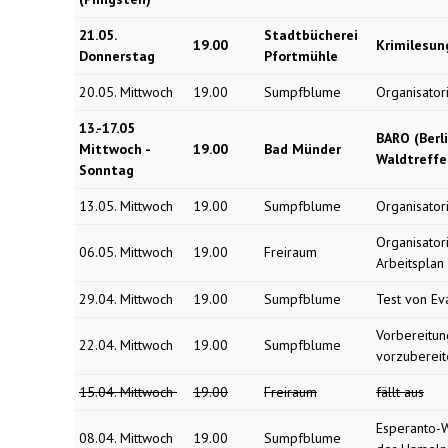
21.05.
Stadtbücherei
19.00
Krimilesung
Donnerstag
Pfortmühle
20.05. Mittwoch
19.00
Sumpfblume
Organisator
13.-17.05
BARO (Berl
Mittwoch -
19.00
Bad Münder
Waldtreff
Sonntag
13.05. Mittwoch
19.00
Sumpfblume
Organisator
Organisator
06.05. Mittwoch
19.00
Freiraum
Arbeitsplan
29.04. Mittwoch
19.00
Sumpfblume
Test von Ev
Vorbereitun
22.04. Mittwoch
19.00
Sumpfblume
vorzuberei
15.04. Mittwoch
19.00
Freiraum
fällt aus
Esperanto-W
08.04. Mittwoch
19.00
Sumpfblume