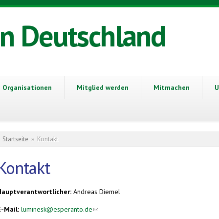
in Deutschland
Organisationen
Mitglied werden
Mitmachen
U
Sie sind hier
Startseite
»
Kontakt
Kontakt
Hauptverantwortlicher:
Andreas Diemel
E-Mail:
luminesk@esperanto.de
(link sends e-mail)
(link sends e-mail)