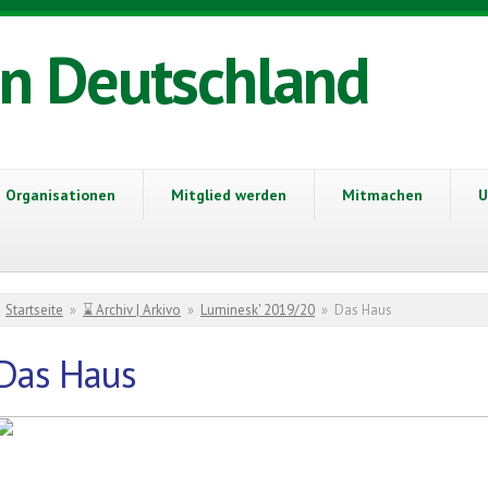
in Deutschland
Organisationen
Mitglied werden
Mitmachen
U
Sie sind hier
Startseite
»
⌛ Archiv | Arkivo
»
Luminesk' 2019/20
»
Das Haus
Das Haus