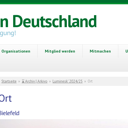
in Deutschland
igung!
Organisationen
Mitglied werden
Mitmachen
U
Sie sind hier
Startseite
»
⌛ Archiv | Arkivo
»
Luminesk' 2024/25
»
Ort
Ort
Bielefeld