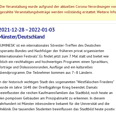
Die Veranstaltung wurde aufgrund der aktuellen Corona-Verordnungen vom
gezahlte Veranstaltungsbeiträge werden vollständig erstattet. Weitere Inf
2021-12-28 – 2022-01-03
Münster/Deutschland
LUMINESK’ ist ein internationales Silvester-Treffen des Deutschen
Esperanto-Bundes und Nachfolger der früheren privat organisierten
Internationalen Festivals". Es findet jetzt zum 7. Mal statt und bietet wie
üblich ein reichhaltiges und hochwertiges Programm: einen Sprachkurs,
Vorträge und Diskussionsrunden, Ausflüge und ein kulturelles
Abendprogramm. Die Teilnehmer kommen aus 7–8 Ländern.
In der historisch wichtigen Stadt des sogenannten "Westfälischen Friedens"
wurde im Jahre 1648 der Dreißigjährige Krieg beendet. Damals
beeinflussten die reichen Kaufmannsfamilien das Stadtbild, noch heute an
den pompösen Gebäuden am Prinzipalmarkt zu erkennen. In diesem
Jahrhundert ist Münster inbesondere bekannt für die Universität und die
Uniklinik. Die tausenden Studenten beeinflussen das Stadtbild heute positiv