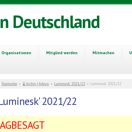
in Deutschland
Organisationen
Mitglied werden
Mitmachen
U
Sie sind hier
Startseite
»
⌛ Archiv | Arkivo
»
Luminesk' 2021/22
»
Luminesk' 2021/22
Luminesk' 2021/22
AGBESAGT