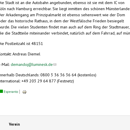
Die Stadt ist an die Autobahn angebunden, ebenso ist sie mit dem IC von
Köln nach Hamburg erreichbar. Sie liegt inmitten des schönen Münsterlande
Der Arkadengang am Prinzipalmarkt ist ebenso sehenswert wie der Dom
oder das historische Rathaus, in dem der Westfälische Frieden besiegelt
wurde. Die vielen Studenten findet man auch auf dem Ring der Stadtmauer,
ie die Stadtteile miteinander verbindet, natürlich auf dem Fahrrad, auf mün
Die Postleitzahl ist 48151
Kontakt: Andreas Diemel
E-Mail:
demandoj@luminesk.de
(link sends e-mail)
innerhalb Deutschlands: 0800 3 36 36 36 64 (kostenlos)
international: +49 203 29 64 877 (Festnetz)
Esperanto
Verein