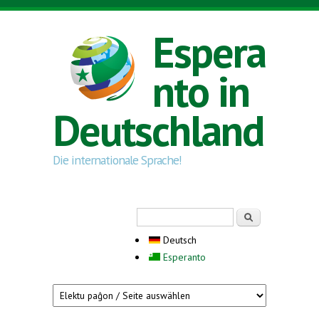
Direkt zum Inhalt
Espera
nto in
Deutschland
Die internationale Sprache!
Suchformular
Suche
Deutsch
Esperanto