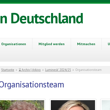
in Deutschland
Organisationen
Mitglied werden
Mitmachen
U
Sie sind hier
Startseite
»
⌛ Archiv | Arkivo
»
Luminesk' 2024/25
»
Organisationsteam
Organisationsteam