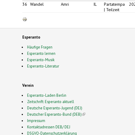
36
Wandel
Amri
IL
Partatempa
20
| Teilzeit
Esperanto
Häufige Fragen
Esperanto lernen
Esperanto-Musik
Esperanto-Literatur
Verein
Esperanto-Laden Berlin
Zeitschrift: Esperanto aktuell
Deutsche Esperanto-Jugend (DEJ)
Deutscher Esperanto-Bund (DEB)
(link is external)
Impressum
Kontaktadressen DEB/ DEJ
DSGVO-Datenschutzerklärung