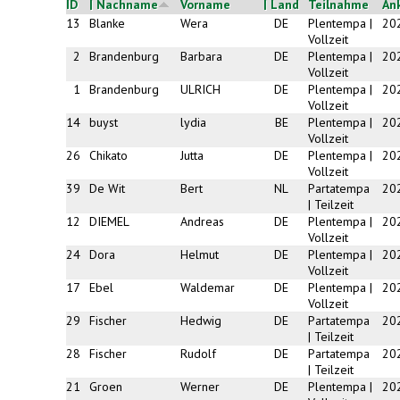
ID
| Nachname
Vorname
| Land
Teilnahme
An
13
Blanke
Wera
DE
Plentempa |
20
Vollzeit
2
Brandenburg
Barbara
DE
Plentempa |
20
Vollzeit
1
Brandenburg
ULRICH
DE
Plentempa |
20
Vollzeit
14
buyst
lydia
BE
Plentempa |
20
Vollzeit
26
Chikato
Jutta
DE
Plentempa |
20
Vollzeit
39
De Wit
Bert
NL
Partatempa
20
| Teilzeit
12
DIEMEL
Andreas
DE
Plentempa |
20
Vollzeit
24
Dora
Helmut
DE
Plentempa |
20
Vollzeit
17
Ebel
Waldemar
DE
Plentempa |
20
Vollzeit
29
Fischer
Hedwig
DE
Partatempa
20
| Teilzeit
28
Fischer
Rudolf
DE
Partatempa
20
| Teilzeit
21
Groen
Werner
DE
Plentempa |
20