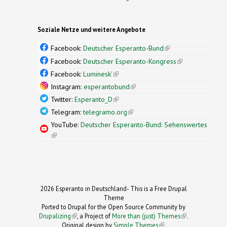
Soziale Netze und weitere Angebote
Facebook:
Deutscher Esperanto-Bund
(link is
external)
Facebook:
Deutscher Esperanto-Kongress
(link is
external)
Facebook:
Luminesk'
(link is external)
Instagram:
esperantobund
(link is external)
Twitter:
Esperanto_D
(link is external)
Telegram:
telegramo.org
(link is external)
YouTube:
Deutscher Esperanto-Bund: Sehenswertes
(link is external)
2026 Esperanto in Deutschland- This is a Free Drupal
Theme
Ported to Drupal for the Open Source Community by
Drupalizing
(link is external)
, a Project of
More than (just) Themes
(link is
.
Original design by
Simple Themes
.
(link is
external)