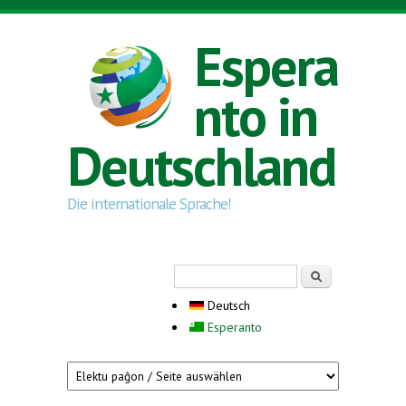
Direkt zum Inhalt
Espera
nto in
Deutschland
Die internationale Sprache!
Suchformular
Suche
Deutsch
Esperanto