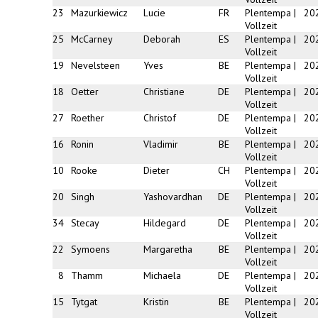
23
Mazurkiewicz
Lucie
FR
Plentempa |
20
Vollzeit
25
McCarney
Deborah
ES
Plentempa |
20
Vollzeit
19
Nevelsteen
Yves
BE
Plentempa |
20
Vollzeit
18
Oetter
Christiane
DE
Plentempa |
20
Vollzeit
27
Roether
Christof
DE
Plentempa |
20
Vollzeit
16
Ronin
Vladimir
BE
Plentempa |
20
Vollzeit
10
Rooke
Dieter
CH
Plentempa |
20
Vollzeit
20
Singh
Yashovardhan
DE
Plentempa |
20
Vollzeit
34
Stecay
Hildegard
DE
Plentempa |
20
Vollzeit
22
Symoens
Margaretha
BE
Plentempa |
20
Vollzeit
8
Thamm
Michaela
DE
Plentempa |
20
Vollzeit
15
Tytgat
Kristin
BE
Plentempa |
20
Vollzeit