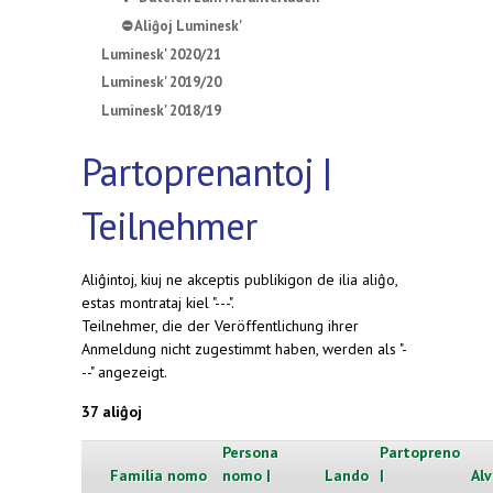
⛔ Aliĝoj Luminesk'
Luminesk' 2020/21
Luminesk' 2019/20
Luminesk' 2018/19
Partoprenantoj |
Teilnehmer
Aliĝintoj, kiuj ne akceptis publikigon de ilia aliĝo,
estas montrataj kiel "---".
Teilnehmer, die der Veröffentlichung ihrer
Anmeldung nicht zugestimmt haben, werden als "-
--" angezeigt.
37 aliĝoj
Persona
Partopreno
Familia nomo
nomo |
Lando
|
Alv