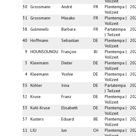
Vollzeit
30
Grossmann
André
FR
Plentempa |
20
Vollzeit
31
Grossmann
Masako
FR
Plentempa |
20
Vollzeit
38
Gulminelli
Barbara
FR
Partatempa
20
| Teilzeit
40
Hoffmann
Sebastian
DE
Plentempa |
20
Vollzeit
9
HOUNSOUNOU
François
BJ
Plentempa |
20
Vollzeit
3
Kleemann
Dieter
DE
Plentempa |
20
Vollzeit
4
Kleemann
Yoshie
DE
Plentempa |
20
Vollzeit
35
Köhler
Irina
DE
Partatempa
20
| Teilzeit
32
Kruse
Franz
DE
Plentempa |
20
Vollzeit
33
Kuhl-Kruse
Elisabeth
DE
Plentempa |
20
Vollzeit
37
Kusters
Eduard
BE
Plentempa |
20
Vollzeit
11
LIU
Jun
CH
Plentempa |
20
Vollzeit