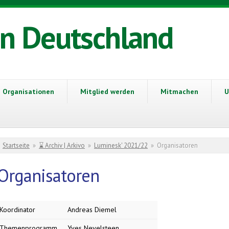
in Deutschland
Organisationen
Mitglied werden
Mitmachen
U
Sie sind hier
Startseite
»
⌛ Archiv | Arkivo
»
Luminesk' 2021/22
»
Organisatoren
Organisatoren
Koordinator
Andreas Diemel
Themenprogramm
Yves Nevelsteen