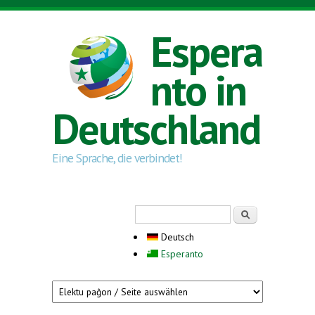
Direkt zum Inhalt
Espera
nto in
Deutschland
Eine Sprache, die verbindet!
Suchformular
Suche
Deutsch
Esperanto