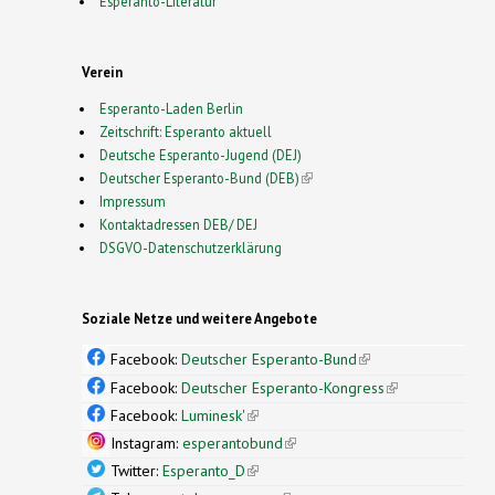
Esperanto-Literatur
Verein
Esperanto-Laden Berlin
Zeitschrift: Esperanto aktuell
Deutsche Esperanto-Jugend (DEJ)
Deutscher Esperanto-Bund (DEB)
(link is external)
Impressum
Kontaktadressen DEB/ DEJ
DSGVO-Datenschutzerklärung
Soziale Netze und weitere Angebote
Facebook:
Deutscher Esperanto-Bund
(link is
external)
Facebook:
Deutscher Esperanto-Kongress
(link is
external)
Facebook:
Luminesk'
(link is external)
Instagram:
esperantobund
(link is external)
Twitter:
Esperanto_D
(link is external)