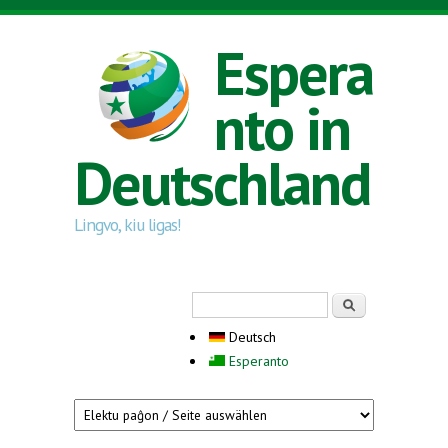
Direkt zum Inhalt
Espera
nto in
Deutschland
Lingvo, kiu ligas!
Suchformular
Suche
Deutsch
Esperanto