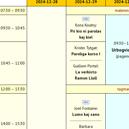
2024-12-28
2024-12-29
2024-1
07:30 – 09:30
matenm
Ilona Koutny:
09:30 – 10:45
Pri kio ni parolas
kaj kiel
09:30–1
Kristin Tytgat:
Urbo
gvi
Paroliga kurso I
(pagen
----------------------
10:45 – 12:00
Guillem Portel:
La verkisto
Ramon Llull
12:00 – 13:30
tagma
Joel Fontaine:
Lumo kaj sano
----------------------
14:00 – 15:30
Barbara