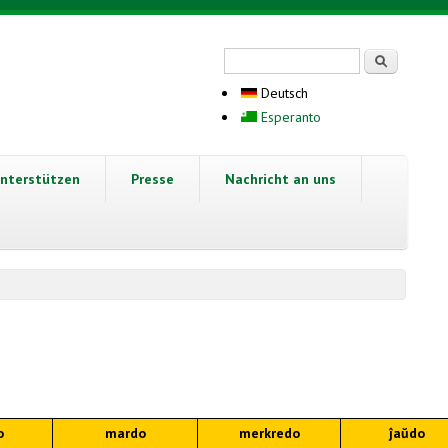
Suchformular
Suche
Deutsch
Esperanto
nterstützen
Presse
Nachricht an uns
o
mardo
merkredo
ĵaŭdo