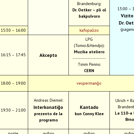
Brandenburg:
13:00 – 
Dr. Oetker – pli ol
Vizito
bakpulvoro
Dr. Oe
(pagen
15:30 – 16:00
kafopaŭzo
LPG
(Tomio&Hendjo):
Muzika ateliero
16:15 – 17:45
Akcepto
----------------------
Timm Penno:
CERN
18:00 – 19:00
vespermanĝo
Andreas Diemel:
Ulrich + B
Interkonatiĝo
Kantado
Brandenb
19:30 – 21:00
La 110-a 
prezento de la
kun Conny Klee
Brno
programo
poste
gufujo
gufujo
gufuj