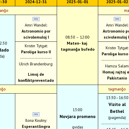
2-30
2024-12-31
2025-01-01
2025-01-02
anĝo
ma
Amri Wandel:
Amri Wandel:
Astronomio por
Astronomio p
scivolemuloj I
08:30 – 12:00
scivolemuloj I
2:30
Maten- kaj
Kristin Tytgat:
Kristin Tytgat:
tagmanĝa bufedo
dado
Paroliga kurso II
Paroliga kurso 
da)
----------------------
-------------------
Ulrich Brandenburg:
Hamza Salam
Homaj rajtoj 
Limoj de
Pakistanio
konfliktpreventado
nĝo
tagmanĝo
13:30–16:30
Vizito al
13:00
Bethel
Novjara promeno
(pagenda)
Ilona Koutny:
-------------------
Esperantlingva
gvidas