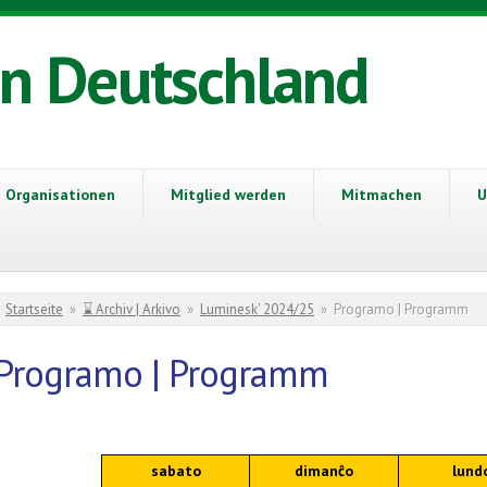
in Deutschland
Organisationen
Mitglied werden
Mitmachen
U
Sie sind hier
Startseite
»
⌛ Archiv | Arkivo
»
Luminesk' 2024/25
»
Programo | Programm
Programo | Programm
sabato
dimanĉo
lund