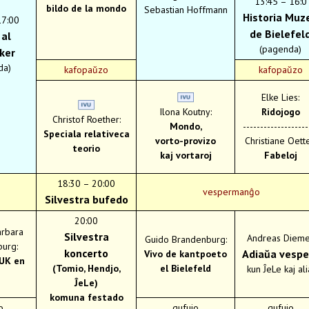
13:45 – 16:0
bildo de la mondo
Sebastian Hoffmann
Historia Muz
17:00
de Bielefel
 al
(pagenda)
tker
da)
kafopaŭzo
kafopaŭzo
Elke Lies:
Ilona Koutny:
Ridojogo
Christof Roether:
Mondo,
-------------------
Speciala relativeca
vorto-
provizo
Christiane Oette
teorio
kaj
vortaroj
Fabeloj
18:30 – 20:00
vespermanĝo
Silvestra bufedo
20:00
arbara
Silvestra
Andreas Dieme
Guido Brandenburg:
urg:
koncerto
Adiaŭa vespe
Vivo de
kantpoeto
UK en
(Tomio, Hendjo,
el
Bielefeld
kun ĴeLe kaj ali
ĴeLe)
komuna festado
o
gufujo
gufujo