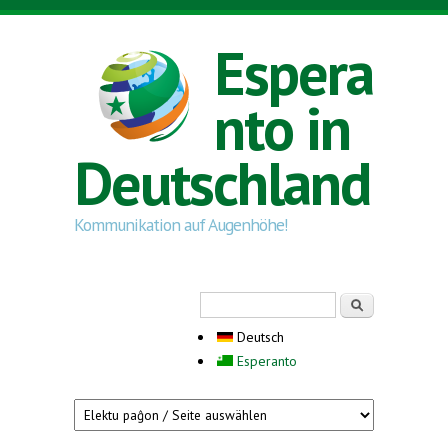
Direkt zum Inhalt
Espera
nto in
Deutschland
Kommunikation auf Augenhöhe!
Suchformular
Suche
Deutsch
Esperanto