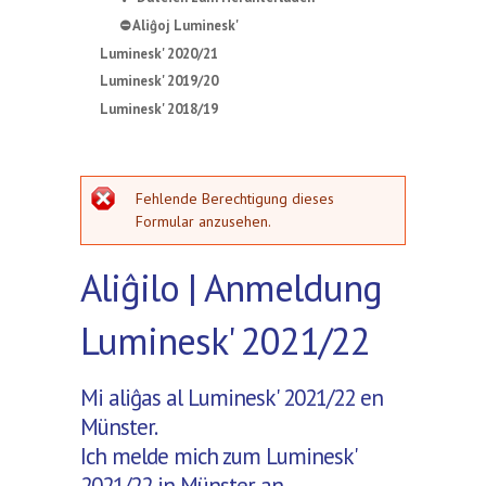
⛔ Aliĝoj Luminesk'
Luminesk' 2020/21
Luminesk' 2019/20
Luminesk' 2018/19
Fehlermeldung
Fehlende Berechtigung dieses
Formular anzusehen.
Aliĝilo | Anmeldung
Luminesk' 2021/22
Mi aliĝas al Luminesk' 2021/22 en
Münster.
Ich melde mich zum Luminesk'
2021/22 in Münster an.