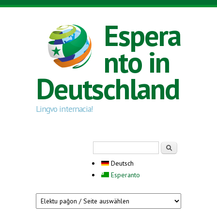
Direkt zum Inhalt
Espera
nto in
Deutschland
Lingvo internacia!
Suchformular
Suche
Deutsch
Esperanto