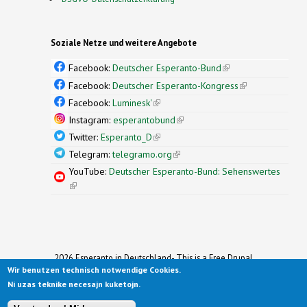
Soziale Netze und weitere Angebote
Facebook:
Deutscher Esperanto-Bund
(link is
external)
Facebook:
Deutscher Esperanto-Kongress
(link is
external)
Facebook:
Luminesk'
(link is external)
Instagram:
esperantobund
(link is external)
Twitter:
Esperanto_D
(link is external)
Telegram:
telegramo.org
(link is external)
YouTube:
Deutscher Esperanto-Bund: Sehenswertes
(link is external)
2026 Esperanto in Deutschland- This is a Free Drupal
Wir benutzen technisch notwendige Cookies.
Theme
Ported to Drupal for the Open Source Community by
Ni uzas teknike necesajn kuketojn.
Drupalizing
(link is external)
, a Project of
More than (just) Themes
(link is
.
Original design by
Simple Themes
.
(link is
external)