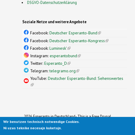
DSGVO-Datenschutzerklärung
Soziale Netze und weitere Angebote
Facebook:
Deutscher Esperanto-Bund
(link is
external)
Facebook:
Deutscher Esperanto-Kongress
(link is
external)
Facebook:
Luminesk'
(link is external)
Instagram:
esperantobund
(link is external)
Twitter:
Esperanto_D
(link is external)
Telegram:
telegramo.org
(link is external)
YouTube:
Deutscher Esperanto-Bund: Sehenswertes
(link is external)
2026 Esperanto in Deutschland- This is a Free Drupal
Wir benutzen technisch notwendige Cookies.
Theme
Ported to Drupal for the Open Source Community by
Ni uzas teknike necesajn kuketojn.
Drupalizing
(link is external)
, a Project of
More than (just) Themes
(link is
.