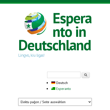
Direkt zum Inhalt
Espera
nto in
Deutschland
Lingvo, kiu ligas!
Suchformular
Suche
Deutsch
Esperanto