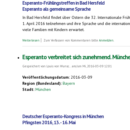
Esperanto-Frühlingstreffen in Bad Hersfeld
Esperanto als gemeinsame Sprache
In Bad Hersfeld findet über Ostern die 32. Internationale 
1. April 2016 teilnehmen und ihre Sprache und die internati
viele Familien mit Kindern erwartet.
über Esperanto-Frühlingstreffen in Bad Hersfeld. Esperanto al
Weiterlesen
Zum Verfassen von Kommentaren bitte
Anmelden
.
Esperanto verbreitet sich zunehmend. München
Gespeichert von
Louis von Wunsc...
am/um Mi, 2016-03-09 12:01
Veröffentlichungsdatum:
2016-03-09
Region (Bundesland):
Bayern
Stadt:
München
Deutscher Esperanto-Kongress in München
Pfingsten 2016, 13. - 16. Mai