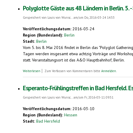
Polyglotte Gäste aus 48 Ländern in Berlin. 5. -
Gespeichert von
Louis von Wunsc...
am/um Do, 2016-03-24 14:53
Veröffentlichungsdatum:
2016-03-24
Region (Bundesland):
Berlin
Stadt:
Berlin
Vom 5. bis 8. Mai 2016 findet in Berlin das "Polyglot Gatheri
Tagen werden insgesamt etwa achtzig Vorträge und Workshop
statt. Veranstaltungsort ist das A&O Hauptbahnhof, Berlin.
über Polyglotte Gäste aus 48 Ländern in Berlin. 5. - 8. Mai 2016
Weiterlesen
Zum Verfassen von Kommentaren bitte
Anmelden
.
Esperanto-Frühlingstreffen in Bad Hersfeld.
Gespeichert von
Louis von Wunsc...
am/um Fr, 2016-03-11 09:51
Veröffentlichungsdatum:
2016-03-10
Region (Bundesland):
Hessen
Stadt:
Bad Hersfeld