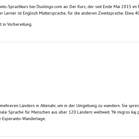
nto-Sprachkurs bei Duolingo.com an. Der Kurs, der seit Ende Mai 2015 im N
e der Lerner ist Englisch Muttersprache, für die anderen Zweitsprache. Etw
t in Vorbereitung.
ber - 192.000 Esperanto-Lerner bei Duolingo.com
 mehreren Ländern in Altenahr, um in der Umgebung zu wandern. Sie spre
ationale Sprache für Menschen aus über 120 Ländern weltweit. "Ni migros ka
e Esperanto-Wandertage.