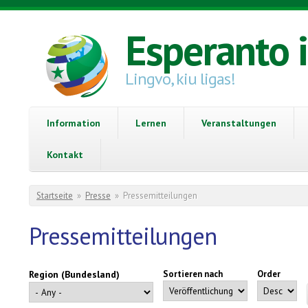
Direkt zum Inhalt
Esperanto 
Lingvo, kiu ligas!
Information
Lernen
Veranstaltungen
Kontakt
Sie sind hier
Startseite
»
Presse
»
Pressemitteilungen
Pressemitteilungen
Region (Bundesland)
Sortieren nach
Order