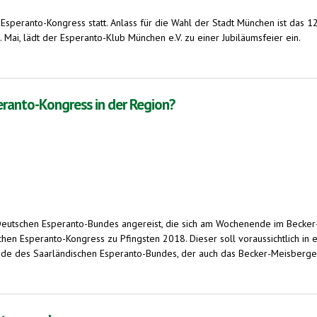
speranto-Kongress statt. Anlass für die Wahl der Stadt München ist das 125
Mai, lädt der Esperanto-Klub München e.V. zu einer Jubiläumsfeier ein.
Esperanto-Kongress, Pfingsten 2016, 13. - 16. Mai
eranto-Kongress in der Region?
eutschen Esperanto-Bundes angereist, die sich am Wochenende im Becker-Mei
n Esperanto-Kongress zu Pfingsten 2018. Dieser soll voraussichtlich in 
zende des Saarländischen Esperanto-Bundes, der auch das Becker-Meisberger-In
ess in der Region?