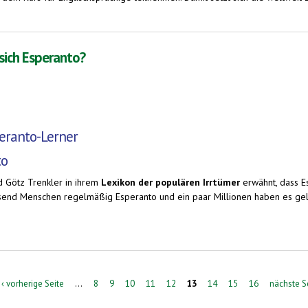
r bei Duolingo
 sich Esperanto?
peranto-Lerner
to
 Götz Trenkler in ihrem
Lexikon der populären Irrtümer
erwähnt, dass Es
usend Menschen regelmäßig Esperanto und ein paar Millionen haben es gel
to?
‹ vorherige Seite
…
8
9
10
11
12
13
14
15
16
nächste Se