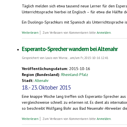
Täglich melden sich etwa tausend neue Lerner für den Espera
Unterrichtssprache hierbei ist Englisch – für etwa die Hälft
Ein Duolingo-Sprachkurs mit Spanisch als Unterrichtssprache is
über Esperanto-Stand bei der Expolingua Berlin, 20. - 21. Novem
Weiterlesen
Zum Verfassen von Kommentaren bitte
Anmelden
.
Esperanto-Sprecher wandern bei Altenahr
Gespeichert von
Louis von Wunsc...
am/um Fr, 2015-10-16 12:41
Veröffentlichungsdatum:
2015-10-16
Region (Bundesland):
Rheinland-Pfalz
Stadt:
Altenahr
18. - 23. Oktober 2015
Eine knappe Woche lang treffen sich Esperanto-Sprecher aus
vergleichsweise schnell zu erlernen ist. Es dient als intern
so beschreibt Wolfgang Bohr aus Bad Neuenahr-Ahrweiler di
über Esperanto-Sprecher wandern bei Altenahr
Weiterlesen
Zum Verfassen von Kommentaren bitte
Anmelden
.