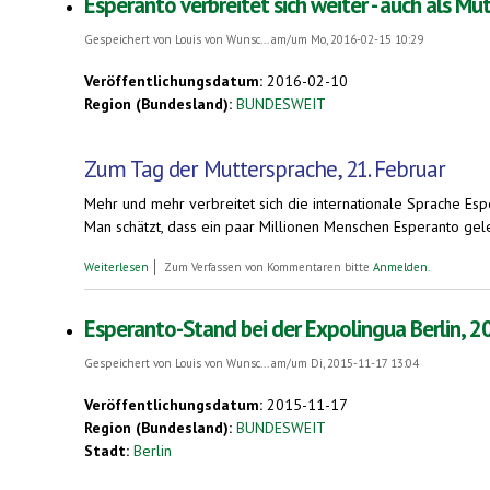
Esperanto verbreitet sich weiter - auch als Mu
Gespeichert von
Louis von Wunsc...
am/um Mo, 2016-02-15 10:29
Veröffentlichungsdatum:
2016-02-10
Region (Bundesland):
BUNDESWEIT
Zum Tag der Muttersprache, 21. Februar
Mehr und mehr verbreitet sich die internationale Sprache Esp
Man schätzt, dass ein paar Millionen Menschen Esperanto ge
über Esperanto verbreitet sich weiter - auch als Muttersprache
Weiterlesen
Zum Verfassen von Kommentaren bitte
Anmelden
.
Esperanto-Stand bei der Expolingua Berlin, 2
Gespeichert von
Louis von Wunsc...
am/um Di, 2015-11-17 13:04
Veröffentlichungsdatum:
2015-11-17
Region (Bundesland):
BUNDESWEIT
Stadt:
Berlin