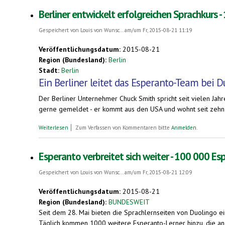
Berliner entwickelt erfolgreichen Sprachkurs 
Gespeichert von
Louis von Wunsc...
am/um Fr, 2015-08-21 11:19
Veröffentlichungsdatum:
2015-08-21
Region (Bundesland):
Berlin
Stadt:
Berlin
Ein Berliner leitet das Esperanto-Team bei D
Der Berliner Unternehmer Chuck Smith spricht seit vielen Jahr
gerne gemeldet - er kommt aus den USA und wohnt seit zehn 
über Berliner entwickelt erfolgreichen Sprachkurs - 100 000 Esp
Weiterlesen
Zum Verfassen von Kommentaren bitte
Anmelden
.
Esperanto verbreitet sich weiter - 100 000 Es
Gespeichert von
Louis von Wunsc...
am/um Fr, 2015-08-21 12:09
Veröffentlichungsdatum:
2015-08-21
Region (Bundesland):
BUNDESWEIT
Seit dem 28. Mai bieten die Sprachlernseiten von Duolingo e
Täglich kommen 1000 weitere Esperanto-Lerner hinzu, die an 