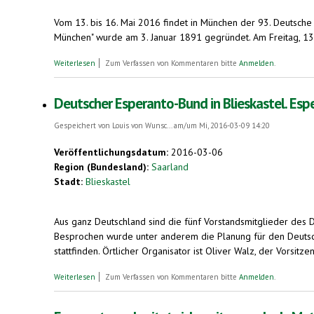
Vom 13. bis 16. Mai 2016 findet in München der 93. Deutsche E
München" wurde am 3. Januar 1891 gegründet. Am Freitag, 13. 
über Esperanto verbreitet sich zunehmend. München - Deutscher 
Weiterlesen
Zum Verfassen von Kommentaren bitte
Anmelden
.
Deutscher Esperanto-Bund in Blieskastel. Esp
Gespeichert von
Louis von Wunsc...
am/um Mi, 2016-03-09 14:20
Veröffentlichungsdatum:
2016-03-06
Region (Bundesland):
Saarland
Stadt:
Blieskastel
Aus ganz Deutschland sind die fünf Vorstandsmitglieder des D
Besprochen wurde unter anderem die Planung für den Deutsche
stattfinden. Örtlicher Organisator ist Oliver Walz, der Vorsit
über Deutscher Esperanto-Bund in Blieskastel. Esperanto-Kongr
Weiterlesen
Zum Verfassen von Kommentaren bitte
Anmelden
.