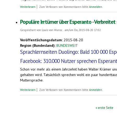
über Esperanto verbreitet sich weiter - 100 000 Esperanto-Lerne
Weiterlesen
Zum Verfassen von Kommentaren bitte
Anmelden
.
Populäre Irrtümer über Esperanto - Verbreitet
Gespeichert von
Louis von Wunsc...
am/um Do, 2015-08-20 17:02
Veröffentlichungsdatum:
2015-08-20
Region (Bundesland):
BUNDESWEIT
Sprachlernseiten Duolingo: Bald 100 000 Es
Facebook: 310.000 Nutzer sprechen Esperan
Schon vor mehr als einem Jahrzehnt haben Walter Krämer und
gehalten wird. Tatsächlich sprechen wohl ein paar hundertta
Muttersprache.
über Populäre Irrtümer über Esperanto - Verbreitet sich Esperan
Weiterlesen
Zum Verfassen von Kommentaren bitte
Anmelden
.
Seiten
« erste Seite