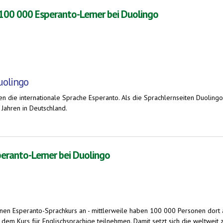
- 100 000 Esperanto-Lerner bei Duolingo
uolingo
en die internationale Sprache Esperanto. Als die Sprachlernseiten Duolingo
Jahren in Deutschland.
eranto-Lerner bei Duolingo
peranto-Lerner bei Duolingo
inen Esperanto-Sprachkurs an - mittlerweile haben 100 000 Personen dort 
dem Kurs für Englischsprachige teilnehmen. Damit setzt sich die weltweit