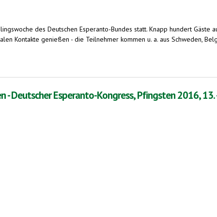
Frühlingswoche des Deutschen Esperanto-Bundes statt. Knapp hundert Gäst
onalen Kontakte genießen - die Teilnehmer kommen u. a. aus Schweden, Belg
s gemeinsame Sprache
 - Deutscher Esperanto-Kongress, Pfingsten 2016, 13. -