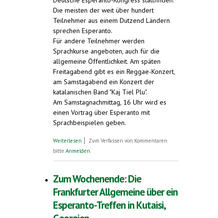
Deutsche Esperanto-Kongress stattfinden.
Die meisten der weit über hundert
Teilnehmer aus einem Dutzend Ländern
sprechen Esperanto.
Für andere Teilnehmer werden
Sprachkurse angeboten, auch für die
allgemeine Öffentlichkeit. Am späten
Freitagabend gibt es ein Reggae-Konzert,
am Samstagabend ein Konzert der
katalanischen Band "Kaj Tiel Plu".
Am Samstagnachmittag, 16 Uhr wird es
einen Vortrag über Esperanto mit
Sprachbeispielen geben.
über Deutscher Esperanto-Kongress in
Weiterlesen
Zum Verfassen von Kommentaren
Freiburg, Pfingsten, 2. bis 5. Juni 2017.
bitte
Anmelden
.
Informationen zu Esperanto
Zum Wochenende: Die
Frankfurter Allgemeine über ein
Esperanto-Treffen in Kutaisi,