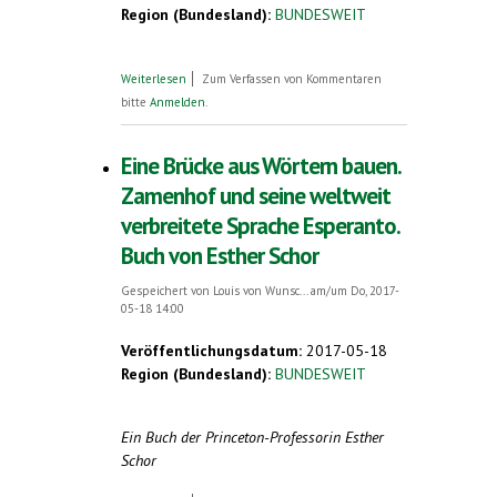
Region (Bundesland):
BUNDESWEIT
über Bald eine Million Esperanto-Lerner
Weiterlesen
Zum Verfassen von Kommentaren
bei Duolingo. Zum 94. Deutschen
bitte
Anmelden
.
Esperanto-Kongress in Freiburg, Pfingsten
2017
Eine Brücke aus Wörtern bauen.
Zamenhof und seine weltweit
verbreitete Sprache Esperanto.
Buch von Esther Schor
Gespeichert von
Louis von Wunsc...
am/um Do, 2017-
05-18 14:00
Veröffentlichungsdatum:
2017-05-18
Region (Bundesland):
BUNDESWEIT
Ein Buch der Princeton-Professorin Esther
Schor