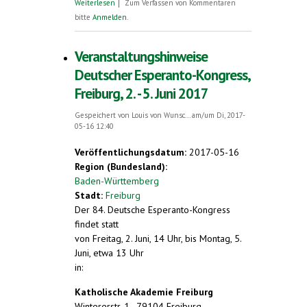
über Eine Brücke aus Wörtern bauen.
Weiterlesen
Zum Verfassen von Kommentaren
Zamenhof und seine weltweit verbreitete
bitte
Anmelden
.
Sprache Esperanto. Buch von Esther Schor
Veranstaltungshinweise
Deutscher Esperanto-Kongress,
Freiburg, 2. - 5. Juni 2017
Gespeichert von
Louis von Wunsc...
am/um Di, 2017-
05-16 12:40
Veröffentlichungsdatum:
2017-05-16
Region (Bundesland):
Baden-Württemberg
Stadt:
Freiburg
Der 84. Deutsche Esperanto-Kongress
findet statt
von Freitag, 2. Juni, 14 Uhr, bis Montag, 5.
Juni, etwa 13 Uhr
in:
Katholische Akademie Freiburg
Wintererstr. 1, 79104 Freiburg