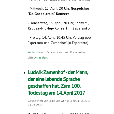
- Mittwoch, 12. April, 20 Uhr.
Gospelchor
"De Gospeltrain", Konzert
- Donnerstag, 13. April, 20 Uhr, "Jonny M",
Reggae-HipHop-Konzert in Esperanto
- Freitag, 14. April, 10.45 Uhr, Vortrag über
Esperanto und Zamenhof (in Esperanto
)
über Veranstaltungshinweise Esperanto-
Weiterlesen
Zum Verfassen von Kommentaren
Frühlingswoche Essen-Kettwig, 10. - 17.
bitte
Anmelden
.
April: Puppentheater mit Zauberei,
Gospelchor, Reggae-Hiphop-Konzert
Ludwik Zamenhof - der Mann,
der eine lebende Sprache
geschaffen hat. Zum 100.
Todestag am 14. April 2017
Gespeichert von
Louis von Wunsc...
am/um Sa, 2017-
04-08 09:38