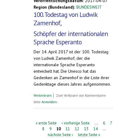
Veröffentlichungsdatum:
2017-04-07
Region (Bundesland):
BUNDESWEIT
100. Todestag von Ludwik
Zamenhof,
Schöpfer der internationalen
Sprache Esperanto
Der 14. April 2017 ist der 100. Todestag
von Ludwik Zamenhof, der die
internationale Sprache Esperanto
entwickelt hat. Die Unesco hat das
Gedenken an Zamenhof in die Liste ihrer
Gedenktage dieses Jahres aufgenommen.
über Ludwik Zamenhof - der Mann, der
Weiterlesen
Zum Verfassen von Kommentaren
eine lebende Sprache geschaffen hat.
bitte
Anmelden
.
Zum 100. Todestag am 14. April 2017
Seiten
« erste Seite
‹ vorherige Seite
…
6
7
8
9
10
11
12
13
14
…
nächste Seite ›
letzte Seite »