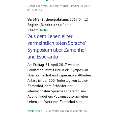
Gespeichert von
Louis von Wunsc...
am/um Do, 2017-
04-20 00:49
Veröffentlichungsdatum:
2017-04-12
Region (Bundesland):
Berlin
Stadt:
Berlin
"Aus dem Leben einer
vermeintlich toten Sprache".
Symposium über Zamenhof
und Esperanto
Am Freitag, 21. April 2017, wird im
Polnischen Institut Berlin ein Symposium
über Zamenhof und Esperanto stattfinden.
Anlass ist der 100. Todestag von Ludwik
Zamenhof, dem Schöpfer der
internationalen Sprache Esperanto. Am
Abend findet ein Podiumsgespräch über
Leben und Werk von Zamenhof statt.
über "Aus dem Leben einer vermeintlich
Weiterlesen
Zum Verfassen von Kommentaren