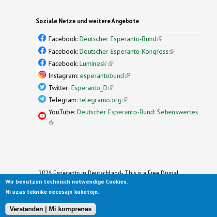
Soziale Netze und weitere Angebote
Facebook:
Deutscher Esperanto-Bund
(link is
external)
Facebook:
Deutscher Esperanto-Kongress
(link is
external)
Facebook:
Luminesk'
(link is external)
Instagram:
esperantobund
(link is external)
Twitter:
Esperanto_D
(link is external)
Telegram:
telegramo.org
(link is external)
YouTube:
Deutscher Esperanto-Bund: Sehenswertes
(link is external)
2026 Esperanto in Deutschland- This is a Free Drupal
Wir benutzen technisch notwendige Cookies.
Theme
Ported to Drupal for the Open Source Community by
Ni uzas teknike necesajn kuketojn.
Drupalizing
(link is external)
, a Project of
More than (just) Themes
(link is
.
Original design by
Simple Themes
.
(link is
external)
Verstanden | Mi komprenas
external)