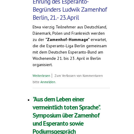
Ehrung des Esperanto-
Begründers Ludwik Zamenhof
Berlin, 21. - 23. April
Etwa vierzig Teilnehmer aus Deutschland,
Dänemark, Polen und Frankreich werden
zu der
"Zamenhof-Hommage"
erwartet,
die die Esperanto-Liga Berlin gemeinsam
mit dem Deutschen Esperanto-Bund am
Wochenende 21. bis 23. April in Berlin
organisiert.
über Ehrung des Esperanto-Begründers
Weiterlesen
Zum Verfassen von Kommentaren
Ludwik Zamenhof. Berlin, 21. - 23. April
bitte
Anmelden
.
"Aus dem Leben einer
vermeintlich toten Sprache".
Symposium über Zamenhof
und Esperanto sowie
Podiumsgespräch