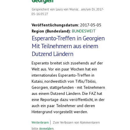
Georgien
Gespeichert von
Louis von Wunsc...
am/um Di, 2017-
05-16 05:27
Veröffentlichungsdatum:
2017-05-05
Region (Bundesland):
BUNDESWEIT
Esperanto-Treffen in Georgien
Mit Teilnehmern aus einem
Dutzend Ländern
Esperanto breitet sich zusehends auf der
Welt aus. Vor ein paar Wochen hat ein
internationales Esperanto-Treffen in
Kutaisi, nordwestlich von Tiflis/Tbilisi,
Georgien, stattgefunden - mit Teilnehmern
aus einem Dutzend Ländern. Die FAZ hat
eine Reportage dazu veröffentlicht, in der
auch ein paar Teilnehmer und deren
Hintergrund vorgestellt werden.
über Zum Wochenende: Die Frankfurter
Weiterlesen
Zum Verfassen von Kommentaren
Allgemeine über ein Esperanto-Treffen in
bitte
Anmelden
.