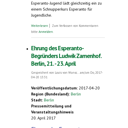
Esperanto-Jugend lädt gleichzeitig ein zu
einem Schnupperkurs Esperanto für
Jugendliche.
über Deutscher Esperanto-Kongress zu
Weiterlesen
Zum Verfassen von Kommentaren
Pfingsten in Freiburg
bitte
Anmelden
.
Ehrung des Esperanto-
Begründers Ludwik Zamenhof.
Berlin, 21. - 23. April
Gespeichert von
Louis von Wunsc...
am/um Do, 2017-
04-20 13:31
Veröffentlichungsdatum:
2017-04-20
Region (Bundesland):
Berlin
Stadt:
Berlin
Pressemitteilung und
Veranstaltungshinweis
20. April 2017