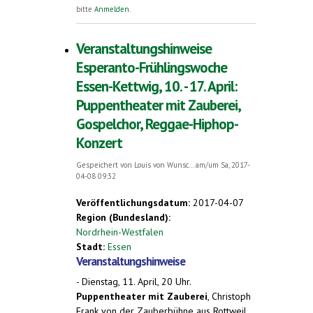
toten Sprache". Symposium über
bitte
Anmelden
.
Zamenhof und Esperanto sowie
Podiumsgespräch
Veranstaltungshinweise
Esperanto-Frühlingswoche
Essen-Kettwig, 10. - 17. April:
Puppentheater mit Zauberei,
Gospelchor, Reggae-Hiphop-
Konzert
Gespeichert von
Louis von Wunsc...
am/um Sa, 2017-
04-08 09:32
Veröffentlichungsdatum:
2017-04-07
Region (Bundesland):
Nordrhein-Westfalen
Stadt:
Essen
Veranstaltungshinweise
- Dienstag, 11. April, 20 Uhr.
Puppentheater mit Zauberei
, Christoph
Frank von der Zauberbühne aus Rottweil