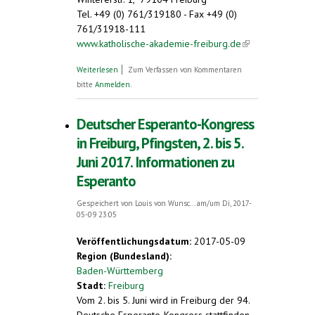
Tel. +49 (0) 761/319180 - Fax +49 (0)
761/31918-111
www.katholische-akademie-freiburg.de
(link is
external)
über Veranstaltungshinweise Deutscher
Weiterlesen
Zum Verfassen von Kommentaren
Esperanto-Kongress, Freiburg, 2. - 5. Juni
bitte
Anmelden
.
2017
Deutscher Esperanto-Kongress
in Freiburg, Pfingsten, 2. bis 5.
Juni 2017. Informationen zu
Esperanto
Gespeichert von
Louis von Wunsc...
am/um Di, 2017-
05-09 23:05
Veröffentlichungsdatum:
2017-05-09
Region (Bundesland):
Baden-Württemberg
Stadt:
Freiburg
Vom 2. bis 5. Juni wird in Freiburg der 94.