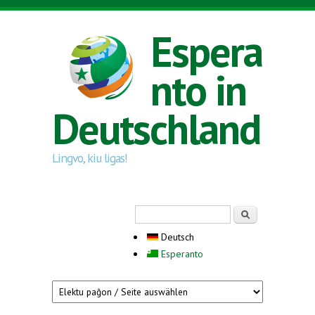
Direkt zum Inhalt
Espera
nto in
Deutschland
Lingvo, kiu ligas!
Suchformular
Suche
Deutsch
Esperanto