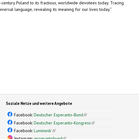
th-century Poland to its fractious, worldwide devotees today. Tracing
universal language, revealing its meaning for our lives today.”
Soziale Netze und weitere Angebote
Facebook:
Deutscher Esperanto-Bund
(link is external)
Facebook:
Deutscher Esperanto-Kongress
(link is external)
Facebook:
Luminesk'
(link is external)
Instagram:
esperantobund
(link is external)