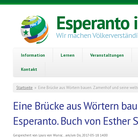
Direkt zum Inhalt
Esperanto 
Wir machen Völkerverständ
Information
Lernen
Veranstaltungen
Kontakt
Sie sind hier
Startseite
»
Eine Brücke aus Wörtern bauen. Zamenhof und seine weltw
Eine Brücke aus Wörtern bau
Esperanto. Buch von Esther 
Gespeichert von
Louis von Wunsc...
am/um Do, 2017-05-18 14:00