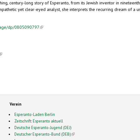
shing, century-long story of Esperanto, from its Jewish inventor in nineteen
 sympathetic yet clear-eyed analyst, she interprets the recurring dream of a 
guage/dp/0805090797
(link is external)
(link is external)
Verein
Esperanto-Laden Berlin
Zeitschrift: Esperanto aktuell
Deutsche Esperanto-Jugend (DEJ)
Deutscher Esperanto-Bund (DEB)
(link is external)