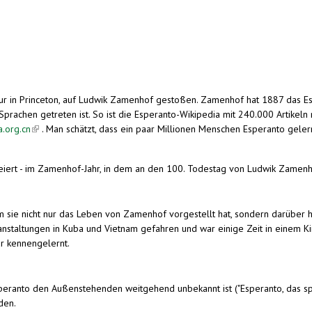
ratur in Princeton, auf Ludwik Zamenhof gestoßen. Zamenhof hat 1887 das Es
 Sprachen getreten ist. So ist die Esperanto-Wikipedia mit 240.000 Artikel
a.org.cn
(link is external)
. Man schätzt, dass ein paar Millionen Menschen Esperanto geler
eiert - im Zamenhof-Jahr, in dem an den 100. Todestag von Ludwik Zamenhof
m sie nicht nur das Leben von Zamenhof vorgestellt hat, sondern darüber hi
eranstaltungen in Kuba und Vietnam gefahren und war einige Zeit in einem Ki
ur kennengelernt.
peranto den Außenstehenden weitgehend unbekannt ist ("Esperanto, das spr
den.