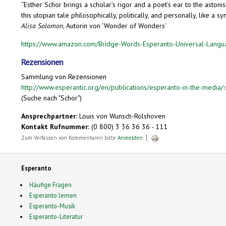
“Esther Schor brings a scholar’s rigor and a poet’s ear to the astoni
this utopian tale philosophically, politically, and personally, like a
Alisa Solomon
, Autorin von 'Wonder of Wonders'
https://www.amazon.com/Bridge-Words-Esperanto-Universal-Lan
Rezensionen
Sammlung von Rezensionen
http://www.esperantic.org/en/publications/esperanto-in-the-media/
(Suche nach "Schor")
Ansprechpartner:
Louis von Wunsch-Rolshoven
Kontakt Rufnummer:
(0 800) 3 36 36 36 - 111
Zum Verfassen von Kommentaren bitte
Anmelden
.
Esperanto
Häufige Fragen
Esperanto lernen
Esperanto-Musik
Esperanto-Literatur