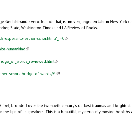
ge Gedichtbände veröffentlicht hat, ist im vergangenen Jahr in New York e
orker, Slate, Washington Times und LA Review of Books.
s-esperanto-esther-schor.html?_r=0
(link is external)
ite-humankind
(link is external)
_bridge_of_words_reviewed.html
(link is external)
sther-schors-bridge-of-words/#
(link is external)
!
Babel, brooded over the twentieth century’s darkest traumas and brightest
n the lips of its speakers. This is a beautiful, mysteriously moving book by 