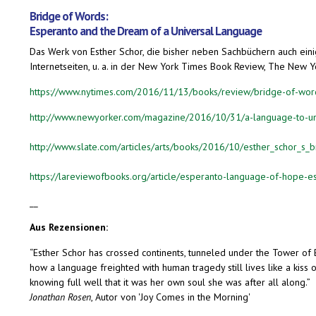
Bridge of Words:
Esperanto and the Dream of a Universal Language
Das Werk von Esther Schor, die bisher neben Sachbüchern auch eini
Internetseiten, u. a. in der New York Times Book Review, The New Y
https://www.nytimes.com/2016/11/13/books/review/bridge-of-word
http://www.newyorker.com/magazine/2016/10/31/a-language-to-un
http://www.slate.com/articles/arts/books/2016/10/esther_schor_s
https://lareviewofbooks.org/article/esperanto-language-of-hope-e
__
Aus Rezensionen:
“Esther Schor has crossed continents, tunneled under the Tower of 
how a language freighted with human tragedy still lives like a kiss o
knowing full well that it was her own soul she was after all along.”
Jonathan Rosen
, Autor von 'Joy Comes in the Morning'