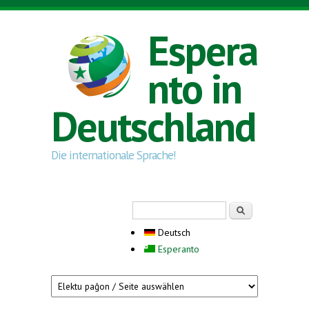
Direkt zum Inhalt
Espera
nto in
Deutschland
Die internationale Sprache!
Suchformular
Suche
Deutsch
Esperanto