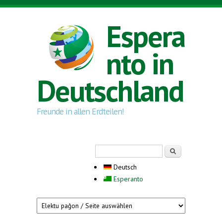
Direkt zum Inhalt
Espera
nto in
Deutschland
Freunde in allen Erdteilen!
Suchformular
Suche
Deutsch
Esperanto