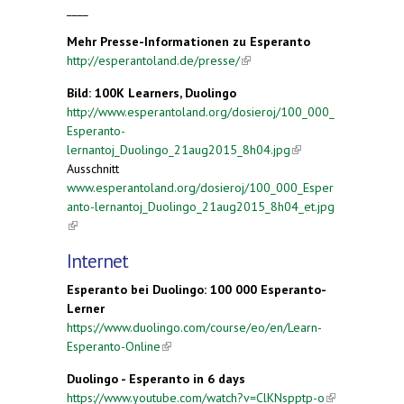
____
Mehr Presse-Informationen zu Esperanto
http://esperantoland.de/presse/
(link is external)
Bild: 100K Learners, Duolingo
http://www.esperantoland.org/dosieroj/100_000_
Esperanto-
lernantoj_Duolingo_21aug2015_8h04.jpg
(link is
Ausschnitt
external)
www.esperantoland.org/dosieroj/100_000_Esper
anto-lernantoj_Duolingo_21aug2015_8h04_et.jpg
(link is external)
Internet
Esperanto bei Duolingo
: 100 000 Esperanto-
Lerner
https://www.duolingo.com/course/eo/en/Learn-
Esperanto-Online
(link is external)
Duolingo - Esperanto in 6 days
https://www.youtube.com/watch?v=ClKNspptp-o
(link is