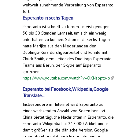
weltweit zunehmende Verbreitung von Esperanto
fort.
Esperanto in sechs Tagen
Esperanto ist schnell zu lernen - meist genügen
30 bis 50 Stunden Lernzeit, um sich ein wenig
unterhalten zu können. Schon nach sechs Tagen
hatte Marijke aus den Niederlanden den
Duolingo-Kurs durchgearbeitet und konnte mit
Chuck Smith, dem Leiter des Duolingo-Esperanto-
Teams aus Berlin, per Skype auf Esperanto
sprechen.
https://www.youtube.com/watch?v=ClKNspptp-o
(link is
external)
Esperanto bei Facebook, Wikipedia, Google
Translate...
Insbesondere im Internet wird Esperanto auf
einer wachsenden Anzahl von Seiten benutzt -
China bietet tägliche Nachrichten in Esperanto, die
Esperanto-Wikipedia hat 217 000 Artikel und ist
damit größer als die dänische Version, Google
Translate übersetzt auch Esperanto und bei