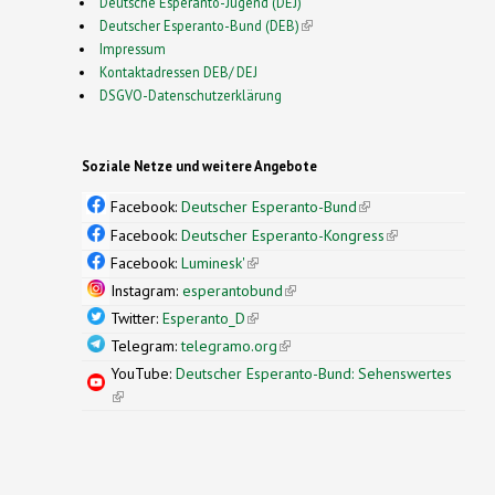
Deutsche Esperanto-Jugend (DEJ)
Deutscher Esperanto-Bund (DEB)
(link is external)
Impressum
Kontaktadressen DEB/ DEJ
DSGVO-Datenschutzerklärung
Soziale Netze und weitere Angebote
Facebook:
Deutscher Esperanto-Bund
(link is
external)
Facebook:
Deutscher Esperanto-Kongress
(link is
external)
Facebook:
Luminesk'
(link is external)
Instagram:
esperantobund
(link is external)
Twitter:
Esperanto_D
(link is external)
Telegram:
telegramo.org
(link is external)
YouTube:
Deutscher Esperanto-Bund: Sehenswertes
(link is external)