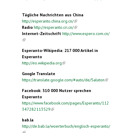
external)
Tägliche Nachrichten aus China
http://esperanto.china.org.cn/
(link is external)
Radio
http://esperanto.cri.cn/
(link is external)
Internet-Zeitschrift
http://www.espero.com.cn/
(link is external)
Esperanto-Wikipedia
: 217 000 Artikel in
Esperanto
http://eo.wikipedia.org
(link is external)
Google Translate
https://translate.google.com/#auto/de/Saluton
(link is
external)
Facebook: 310 000 Nutzer sprechen
Esperanto
https://www.facebook.com/pages/Esperanto/112
347282113529
(link is external)
bab.la
http://de.bab.la/woerterbuch/englisch-esperanto/
(link is external)