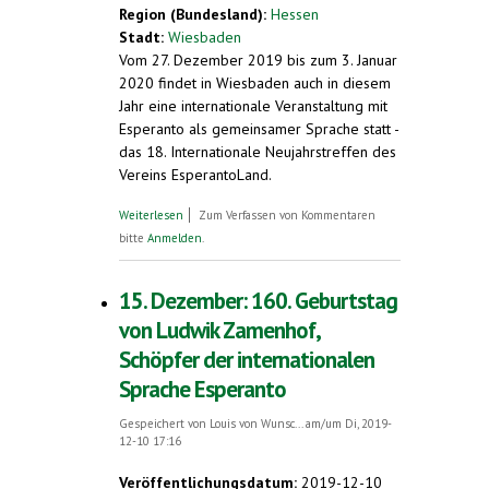
Region (Bundesland):
Hessen
Stadt:
Wiesbaden
Vom 27. Dezember 2019 bis zum 3. Januar
2020 findet in Wiesbaden auch in diesem
Jahr eine internationale Veranstaltung mit
Esperanto als gemeinsamer Sprache statt -
das 18. Internationale Neujahrstreffen des
Vereins EsperantoLand.
über Internationale Esperanto-
Weiterlesen
Zum Verfassen von Kommentaren
Veranstaltung über Neujahr in Wiesbaden.
bitte
Anmelden
.
Knapp 200 Gäste erwartet
15. Dezember: 160. Geburtstag
von Ludwik Zamenhof,
Schöpfer der internationalen
Sprache Esperanto
Gespeichert von
Louis von Wunsc...
am/um Di, 2019-
12-10 17:16
Veröffentlichungsdatum:
2019-12-10