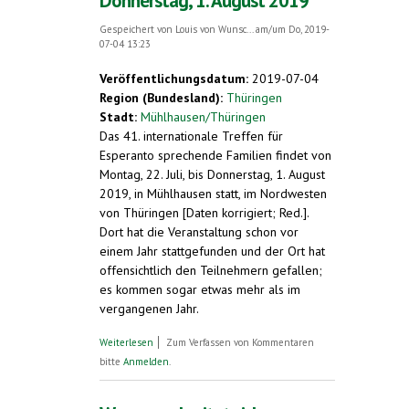
Donnerstag, 1. August 2019
Gespeichert von
Louis von Wunsc...
am/um Do, 2019-
07-04 13:23
Veröffentlichungsdatum:
2019-07-04
Region (Bundesland):
Thüringen
Stadt:
Mühlhausen/Thüringen
Das 41. internationale Treffen für
Esperanto sprechende Familien findet von
Montag, 22. Juli, bis Donnerstag, 1. August
2019, in Mühlhausen statt, im Nordwesten
von Thüringen [Daten korrigiert; Red.].
Dort hat die Veranstaltung schon vor
einem Jahr stattgefunden und der Ort hat
offensichtlich den Teilnehmern gefallen;
es kommen sogar etwas mehr als im
vergangenen Jahr.
über Esperanto als Familiensprache.
Weiterlesen
Zum Verfassen von Kommentaren
Internationale Veranstaltung in
bitte
Anmelden
.
Mühlhausen/Thüringen. Montag, 22. Juli,
bis Donnerstag, 1. August 2019