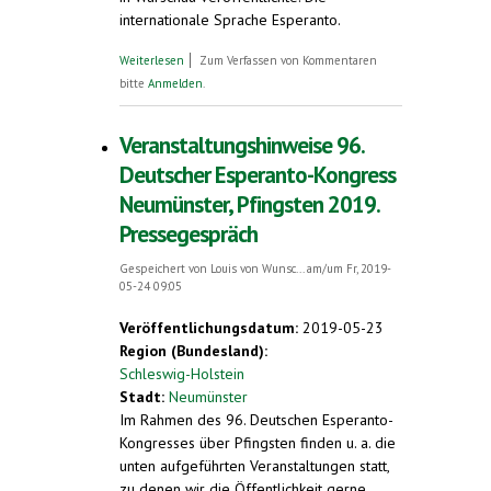
internationale Sprache Esperanto.
über Warum verbreitet sich Esperanto? 96.
Weiterlesen
Zum Verfassen von Kommentaren
Deutscher Esperanto-Kongress über
bitte
Anmelden
.
Pfingsten in Neumünster
Veranstaltungshinweise 96.
Deutscher Esperanto-Kongress
Neumünster, Pfingsten 2019.
Pressegespräch
Gespeichert von
Louis von Wunsc...
am/um Fr, 2019-
05-24 09:05
Veröffentlichungsdatum:
2019-05-23
Region (Bundesland):
Schleswig-Holstein
Stadt:
Neumünster
Im Rahmen des 96. Deutschen Esperanto-
Kongresses über Pfingsten finden u. a. die
unten aufgeführten Veranstaltungen statt,
zu denen wir die Öffentlichkeit gerne