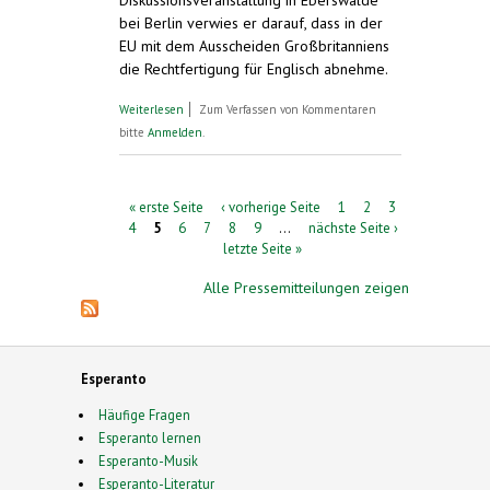
Diskussionsveranstaltung in Eberswalde
bei Berlin verwies er darauf, dass in der
EU mit dem Ausscheiden Großbritanniens
die Rechtfertigung für Englisch abnehme.
über Polnischer Botschafter in
Weiterlesen
Zum Verfassen von Kommentaren
Deutschland schlägt allmähliche
bitte
Anmelden
.
Einführung von Esperanto vor
Seiten
« erste Seite
‹ vorherige Seite
1
2
3
4
5
6
7
8
9
…
nächste Seite ›
letzte Seite »
Alle Pressemitteilungen zeigen
Esperanto
Häufige Fragen
Esperanto lernen
Esperanto-Musik
Esperanto-Literatur