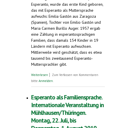
Esperanto, wurde das erste Kind geboren,
das mit Esperanto als Muttersprache
aufwuchs: Emilia Gastón aus Zaragoza
(Spanien), Tochter von Emilio Gastón und
Maria Carmen Burillo Auger. 1957 ergab
eine Zählung in esperantosprachigen
Familien, dass damals 154 Kinder in 19
Ländern mit Esperanto aufwuchsen.
Mittlerweile wird geschätzt, dass es etwa
tausend bis zweitausend Esperanto-
Muttersprachler gibt.
über Mehr und mehr Esperanto-
Weiterlesen
Zum Verfassen von Kommentaren
Muttersprachler. Esperantosprachige
bitte
Anmelden
.
Familien in Mühlhausen/Thüringen
Esperanto als Familiensprache.
Internationale Veranstaltung in
Mühlhausen/Thüringen.
Montag, 22. Juli, bis