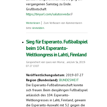
vergangenen Samstag zu Ende.
Grußbotschaft
https://tinyurl.com/salutosveda
(link is
external)
über Schwedische Kulturministerin
Weiterlesen
Zum Verfassen von Kommentaren
spricht Esperanto. Grußbotschaft zum
bitte
Anmelden
.
Esperanto-Weltkongress
Sieg für Esperanto. Fußballspiel
beim 104. Esperanto-
Weltkongress in Lahti, Finnland
Gespeichert von
Louis von Wunsc...
am/um Sa, 2019-
07-27 13:07
Veröffentlichungsdatum:
2019-07-27
Region (Bundesland):
BUNDESWEIT
Die Esperanto-Fußballmanschaft konnte
sich freuen. Beim diesjährigen Fußballspiel
anlässlich des 104. Esperanto-
Weltkongresses in Lahti, Finnland, gewann
die Esperanto-Auswahl mit 5:2 gegen die