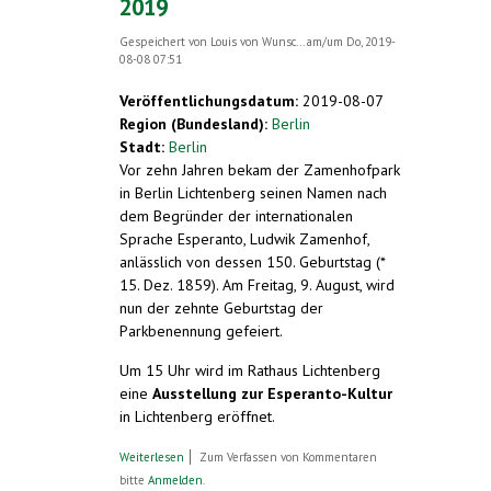
2019
Gespeichert von
Louis von Wunsc...
am/um Do, 2019-
08-08 07:51
Veröffentlichungsdatum:
2019-08-07
Region (Bundesland):
Berlin
Stadt:
Berlin
Vor zehn Jahren bekam der Zamenhofpark
in Berlin Lichtenberg seinen Namen nach
dem Begründer der internationalen
Sprache Esperanto, Ludwik Zamenhof,
anlässlich von dessen 150. Geburtstag (*
15. Dez. 1859). Am Freitag, 9. August, wird
nun der zehnte Geburtstag der
Parkbenennung gefeiert.
Um 15 Uhr wird im Rathaus Lichtenberg
eine
Ausstellung zur Esperanto-Kultur
in Lichtenberg eröffnet.
über Zamenhofpark in Berlin-Lichtenberg
Weiterlesen
Zum Verfassen von Kommentaren
feiert 10. Geburtstag. Ausstellungs-
bitte
Anmelden
.
Eröffnung, Stadtspaziergang und Fest.