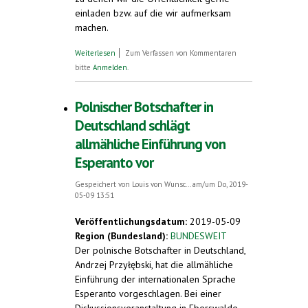
einladen bzw. auf die wir aufmerksam
machen.
über Veranstaltungshinweise 96.
Weiterlesen
Zum Verfassen von Kommentaren
Deutscher Esperanto-Kongress
bitte
Anmelden
.
Neumünster, Pfingsten 2019.
Pressegespräch
Polnischer Botschafter in
Deutschland schlägt
allmähliche Einführung von
Esperanto vor
Gespeichert von
Louis von Wunsc...
am/um Do, 2019-
05-09 13:51
Veröffentlichungsdatum:
2019-05-09
Region (Bundesland):
BUNDESWEIT
Der polnische Botschafter in Deutschland,
Andrzej Przyłębski, hat die allmähliche
Einführung der internationalen Sprache
Esperanto vorgeschlagen. Bei einer