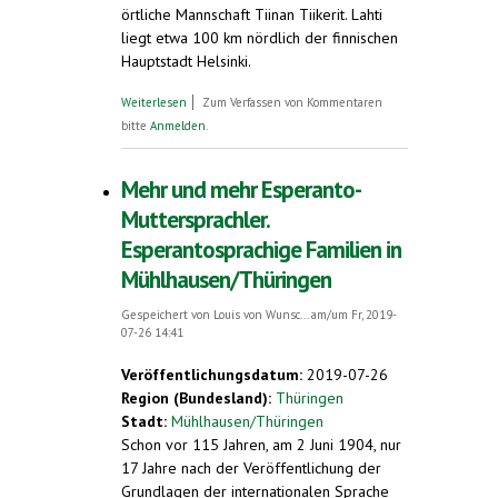
örtliche Mannschaft Tiinan Tiikerit. Lahti
liegt etwa 100 km nördlich der finnischen
Hauptstadt Helsinki.
über Sieg für Esperanto. Fußballspiel beim
Weiterlesen
Zum Verfassen von Kommentaren
104. Esperanto-Weltkongress in Lahti,
bitte
Anmelden
.
Finnland
Mehr und mehr Esperanto-
Muttersprachler.
Esperantosprachige Familien in
Mühlhausen/Thüringen
Gespeichert von
Louis von Wunsc...
am/um Fr, 2019-
07-26 14:41
Veröffentlichungsdatum:
2019-07-26
Region (Bundesland):
Thüringen
Stadt:
Mühlhausen/Thüringen
Schon vor 115 Jahren, am 2 Juni 1904, nur
17 Jahre nach der Veröffentlichung der
Grundlagen der internationalen Sprache