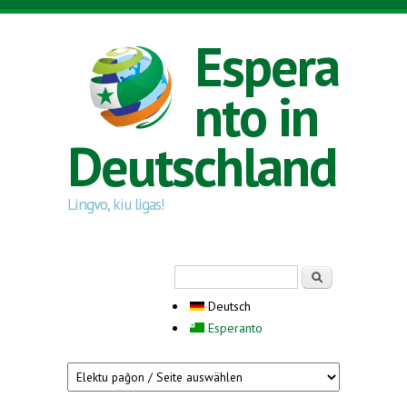
Direkt zum Inhalt
Espera
nto in
Deutschland
Lingvo, kiu ligas!
Suchformular
Suche
Deutsch
Esperanto