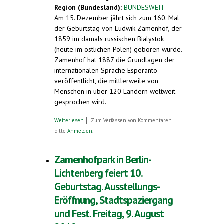
Region (Bundesland):
BUNDESWEIT
Am 15. Dezember jährt sich zum 160. Mal
der Geburtstag von Ludwik Zamenhof, der
1859 im damals russischen Bialystok
(heute im östlichen Polen) geboren wurde.
Zamenhof hat 1887 die Grundlagen der
internationalen Sprache Esperanto
veröffentlicht, die mittlerweile von
Menschen in über 120 Ländern weltweit
gesprochen wird.
über 15. Dezember: 160. Geburtstag von
Weiterlesen
Zum Verfassen von Kommentaren
Ludwik Zamenhof, Schöpfer der
bitte
Anmelden
.
internationalen Sprache Esperanto
Zamenhofpark in Berlin-
Lichtenberg feiert 10.
Geburtstag. Ausstellungs-
Eröffnung, Stadtspaziergang
und Fest. Freitag, 9. August