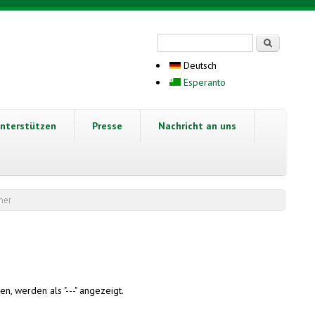
Suchformular
Suche
Deutsch
Esperanto
nterstützen
Presse
Nachricht an uns
mer
n, werden als "---" angezeigt.