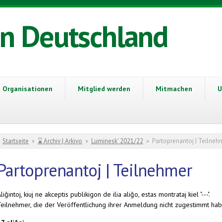
in Deutschland
Organisationen
Mitglied werden
Mitmachen
U
Sie sind hier
Startseite
»
⌛ Archiv | Arkivo
»
Luminesk' 2021/22
»
Partoprenantoj | Teilneh
Partoprenantoj | Teilnehmer
liĝintoj, kiuj ne akceptis publikigon de ilia aliĝo, estas montrataj kiel "---".
Teilnehmer, die der Veröffentlichung ihrer Anmeldung nicht zugestimmt habe