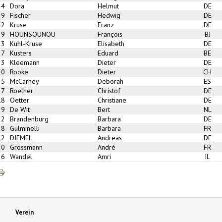
24
Dora
Helmut
DE
29
Fischer
Hedwig
DE
32
Kruse
Franz
DE
9
HOUNSOUNOU
François
BJ
33
Kuhl-Kruse
Elisabeth
DE
37
Kusters
Eduard
BE
3
Kleemann
Dieter
DE
10
Rooke
Dieter
CH
25
McCarney
Deborah
ES
27
Roether
Christof
DE
18
Oetter
Christiane
DE
39
De Wit
Bert
NL
2
Brandenburg
Barbara
DE
38
Gulminelli
Barbara
FR
12
DIEMEL
Andreas
DE
30
Grossmann
André
FR
36
Wandel
Amri
IL
Verein