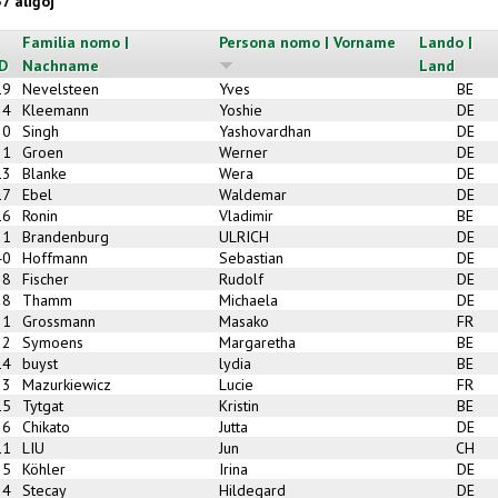
37 aliĝoj
Familia nomo |
Persona nomo | Vorname
Lando |
ID
Nachname
Land
19
Nevelsteen
Yves
BE
4
Kleemann
Yoshie
DE
20
Singh
Yashovardhan
DE
21
Groen
Werner
DE
13
Blanke
Wera
DE
17
Ebel
Waldemar
DE
16
Ronin
Vladimir
BE
1
Brandenburg
ULRICH
DE
40
Hoffmann
Sebastian
DE
28
Fischer
Rudolf
DE
8
Thamm
Michaela
DE
31
Grossmann
Masako
FR
22
Symoens
Margaretha
BE
14
buyst
lydia
BE
23
Mazurkiewicz
Lucie
FR
15
Tytgat
Kristin
BE
26
Chikato
Jutta
DE
11
LIU
Jun
CH
35
Köhler
Irina
DE
34
Stecay
Hildegard
DE