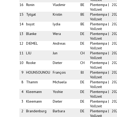
16
Ronin
Vladimir
BE
Plentempa |
20
Vollzeit
15
Tytgat
Kristin
BE
Plentempa |
20
Vollzeit
14
buyst
lydia
BE
Plentempa |
20
Vollzeit
13
Blanke
Wera
DE
Plentempa |
20
Vollzeit
12
DIEMEL
Andreas
DE
Plentempa |
20
Vollzeit
11
LIU
Jun
CH
Plentempa |
20
Vollzeit
10
Rooke
Dieter
CH
Plentempa |
20
Vollzeit
9
HOUNSOUNOU
François
BJ
Plentempa |
20
Vollzeit
8
Thamm
Michaela
DE
Plentempa |
20
Vollzeit
4
Kleemann
Yoshie
DE
Plentempa |
20
Vollzeit
3
Kleemann
Dieter
DE
Plentempa |
20
Vollzeit
2
Brandenburg
Barbara
DE
Plentempa |
20
Vollzeit