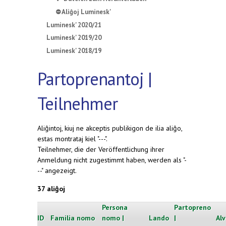
⛔ Aliĝoj Luminesk'
Luminesk' 2020/21
Luminesk' 2019/20
Luminesk' 2018/19
Partoprenantoj |
Teilnehmer
Aliĝintoj, kiuj ne akceptis publikigon de ilia aliĝo,
estas montrataj kiel "---".
Teilnehmer, die der Veröffentlichung ihrer
Anmeldung nicht zugestimmt haben, werden als "-
--" angezeigt.
37 aliĝoj
Persona
Partopreno
ID
Familia nomo
nomo |
Lando
|
Alv