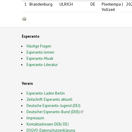
1
Brandenburg
ULRICH
DE
Plentempa |
20
Vollzeit
Esperanto
Häufige Fragen
Esperanto lernen
Esperanto-Musik
Esperanto-Literatur
Verein
Esperanto-Laden Berlin
Zeitschrift: Esperanto aktuell
Deutsche Esperanto-Jugend (DEJ)
Deutscher Esperanto-Bund (DEB)
(link is external)
Impressum
Kontaktadressen DEB/ DEJ
DSGVO-Datenschutzerklärung