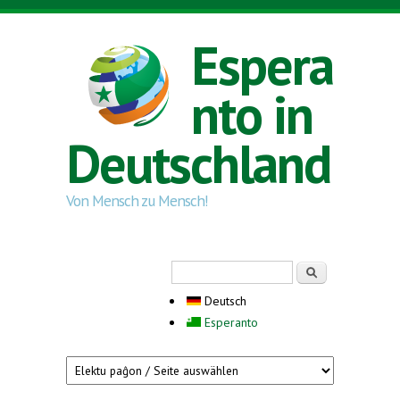
Direkt zum Inhalt
Espera
nto in
Deutschland
Von Mensch zu Mensch!
Suchformular
Suche
Deutsch
Esperanto