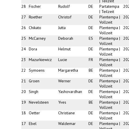
| Teilzeit
28
Fischer
Rudolf
DE
Partatempa
20
| Teilzeit
27
Roether
Christof
DE
Plentempa |
20
Vollzeit
26
Chikato
Jutta
DE
Plentempa |
20
Vollzeit
25
McCarney
Deborah
ES
Plentempa |
20
Vollzeit
24
Dora
Helmut
DE
Plentempa |
20
Vollzeit
23
Mazurkiewicz
Lucie
FR
Plentempa |
20
Vollzeit
22
Symoens
Margaretha
BE
Plentempa |
20
Vollzeit
21
Groen
Werner
DE
Plentempa |
20
Vollzeit
20
Singh
Yashovardhan
DE
Plentempa |
20
Vollzeit
19
Nevelsteen
Yves
BE
Plentempa |
20
Vollzeit
18
Oetter
Christiane
DE
Plentempa |
20
Vollzeit
17
Ebel
Waldemar
DE
Plentempa |
20
Vollzeit