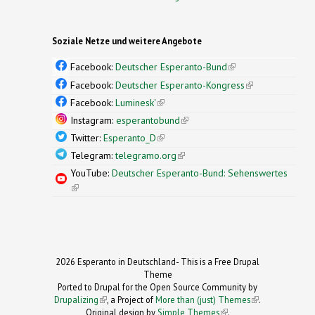
Soziale Netze und weitere Angebote
Facebook:
Deutscher Esperanto-Bund
(link is
external)
Facebook:
Deutscher Esperanto-Kongress
(link is
external)
Facebook:
Luminesk'
(link is external)
Instagram:
esperantobund
(link is external)
Twitter:
Esperanto_D
(link is external)
Telegram:
telegramo.org
(link is external)
YouTube:
Deutscher Esperanto-Bund: Sehenswertes
(link is external)
2026 Esperanto in Deutschland- This is a Free Drupal
Theme
Ported to Drupal for the Open Source Community by
Drupalizing
(link is external)
, a Project of
More than (just) Themes
(link is
.
Original design by
Simple Themes
.
(link is
external)