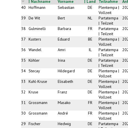
| Nachname
Vorname
| Land
Teilnahme
An
40
Hoffmann
Sebastian
DE
Plentempa |
20
Vollzeit
39
De Wit
Bert
NL
Partatempa
20
| Teilzeit
38
Gulminelli
Barbara
FR
Partatempa
20
| Teilzeit
37
Kusters
Eduard
BE
Plentempa |
20
Vollzeit
36
Wandel
Amri
IL
Partatempa
20
| Teilzeit
35
Köhler
Irina
DE
Partatempa
20
| Teilzeit
34
Stecay
Hildegard
DE
Plentempa |
20
Vollzeit
33
Kuhl-Kruse
Elisabeth
DE
Plentempa |
20
Vollzeit
32
Kruse
Franz
DE
Plentempa |
20
Vollzeit
31
Grossmann
Masako
FR
Plentempa |
20
Vollzeit
30
Grossmann
André
FR
Plentempa |
20
Vollzeit
29
Fischer
Hedwig
DE
Partatempa
20