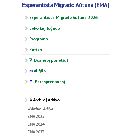
Esperantista Migrado Aŭtuna (EMA)
Esperantista Migrado Aŭtuna 2026
Loko kaj loĝado
Programo
Kotizo
∇ Dosieroj por elŝuti
✉
Aliĝilo
Partoprenantoj
☰
⌛ Archiv | Arkivo
⌛ Archiv | Arkivo
EMA 2025
EMA 2024
EMA 2023