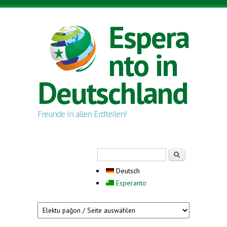
Direkt zum Inhalt
Espera
nto in
Deutschland
Freunde in allen Erdteilen!
Suchformular
Suche
Deutsch
Esperanto