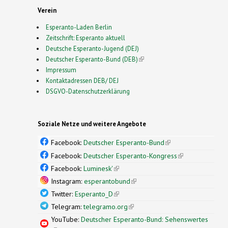
Verein
Esperanto-Laden Berlin
Zeitschrift: Esperanto aktuell
Deutsche Esperanto-Jugend (DEJ)
Deutscher Esperanto-Bund (DEB)
(link is external)
Impressum
Kontaktadressen DEB/ DEJ
DSGVO-Datenschutzerklärung
Soziale Netze und weitere Angebote
Facebook:
Deutscher Esperanto-Bund
(link is
external)
Facebook:
Deutscher Esperanto-Kongress
(link is
external)
Facebook:
Luminesk'
(link is external)
Instagram:
esperantobund
(link is external)
Twitter:
Esperanto_D
(link is external)
Telegram:
telegramo.org
(link is external)
YouTube:
Deutscher Esperanto-Bund: Sehenswertes