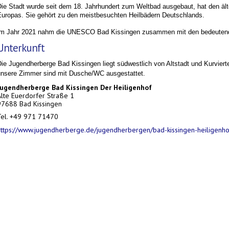
Die Stadt
wurde seit dem 18. Jahrhundert zum Weltbad ausgebaut, hat den äl
Europas. Sie gehört zu den meistbesuchten Heilbädern Deutschlands.
Im Jahr
2021 nahm die UNESCO Bad
Kissingen zusammen mit den bedeutendst
Unterkunft
Die Jugendherberge Bad Kissingen liegt südwestlich von Altstadt und Kurvie
unsere Zimmer sind mit Dusche/WC ausgestattet.
Jugendherberge Bad Kissingen Der Heiligenhof
Alte Euerdorfer Straße 1
97688 Bad Kissingen
Tel. +49 971 71470
https://www.jugendherberge.de/jugendherbergen/bad-kissingen-heiligenho