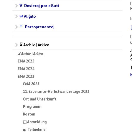
∇ Dosieroj por elŝuti
✉
Aliĝilo
Partoprenantoj
☰
⌛ Archiv | Arkivo
⌛ Archiv | Arkivo
EMA 2025
EMA 2024
EMA 2023
EMA 2023
11. Esperanto-Herbstwandertage 2023
Ort und Unterkunft
Programm
Kosten
⬚ Anmeldung
Teilnehmer
⬤