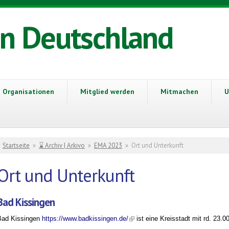
in Deutschland
Organisationen
Mitglied werden
Mitmachen
U
Sie sind hier
Startseite
»
⌛ Archiv | Arkivo
»
EMA 2023
»
Ort und Unterkunft
Ort und Unterkunft
Bad Kissingen
(link is external)
Bad Kissingen
https://www.badkissingen.de/
ist eine Kreisstadt mit rd. 23.