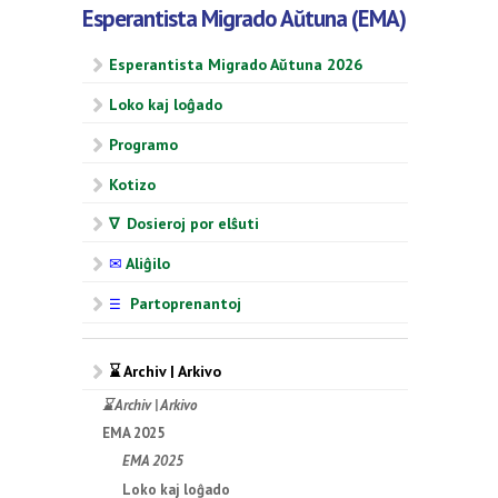
Esperantista Migrado Aŭtuna (EMA)
Esperantista Migrado Aŭtuna 2026
Loko kaj loĝado
Programo
Kotizo
∇ Dosieroj por elŝuti
✉
Aliĝilo
Partoprenantoj
☰
⌛ Archiv | Arkivo
⌛ Archiv | Arkivo
EMA 2025
EMA 2025
Loko kaj loĝado