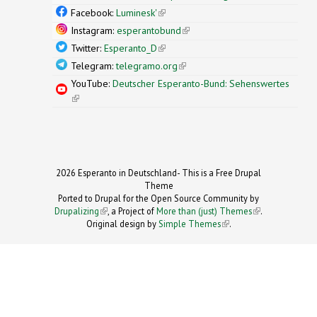
external)
Facebook:
Luminesk'
(link is external)
Instagram:
esperantobund
(link is external)
Twitter:
Esperanto_D
(link is external)
Telegram:
telegramo.org
(link is external)
YouTube:
Deutscher Esperanto-Bund: Sehenswertes
(link is external)
2026 Esperanto in Deutschland- This is a Free Drupal
Theme
Ported to Drupal for the Open Source Community by
Drupalizing
(link is external)
, a Project of
More than (just) Themes
(link is
.
Original design by
Simple Themes
.
(link is
external)
external)