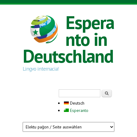
Direkt zum Inhalt
Espera
nto in
Deutschland
Lingvo internacia!
Suchformular
Suche
Deutsch
Esperanto