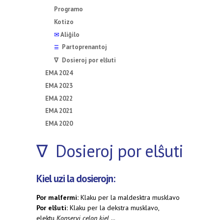
Programo
Kotizo
✉
Aliĝilo
Partoprenantoj
☰
∇ Dosieroj por elŝuti
EMA 2024
EMA 2023
EMA 2022
EMA 2021
EMA 2020
∇ Dosieroj por elŝuti
Kiel uzi la dosierojn:
Por malfermi:
Klaku per la maldesktra musklavo
Por elŝuti:
Klaku per la dekstra musklavo,
elektu
Konservi celon kiel ...