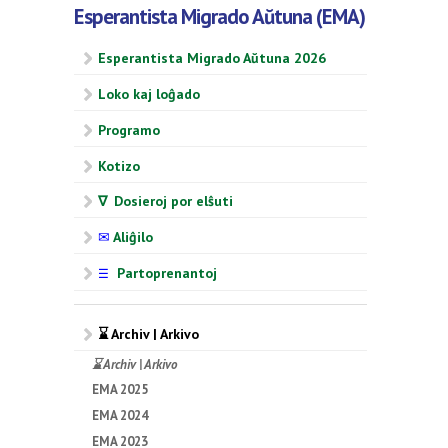
Esperantista Migrado Aŭtuna (EMA)
Esperantista Migrado Aŭtuna 2026
Loko kaj loĝado
Programo
Kotizo
∇ Dosieroj por elŝuti
✉
Aliĝilo
Partoprenantoj
☰
⌛ Archiv | Arkivo
⌛ Archiv | Arkivo
EMA 2025
EMA 2024
EMA 2023