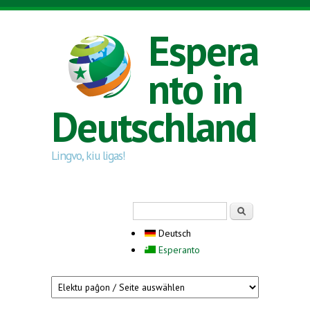
Direkt zum Inhalt
Espera
nto in
Deutschland
Lingvo, kiu ligas!
Suchformular
Suche
Deutsch
Esperanto