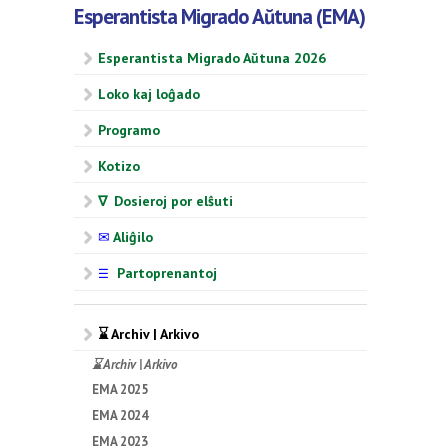
Esperantista Migrado Aŭtuna (EMA)
Esperantista Migrado Aŭtuna 2026
Loko kaj loĝado
Programo
Kotizo
∇ Dosieroj por elŝuti
✉
Aliĝilo
Partoprenantoj
☰
⌛ Archiv | Arkivo
⌛ Archiv | Arkivo
EMA 2025
EMA 2024
EMA 2023