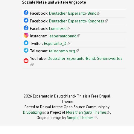
Soziale Netze und weitere Angebote
Facebook:
Deutscher Esperanto-Bund
(link is
external)
Facebook:
Deutscher Esperanto-Kongress
(link is
external)
Facebook:
Luminesk'
(link is external)
Instagram:
esperantobund
(link is external)
Twitter:
Esperanto_D
(link is external)
Telegram:
telegramo.org
(link is external)
YouTube:
Deutscher Esperanto-Bund: Sehenswertes
(link is external)
2026 Esperanto in Deutschland- This is a Free Drupal
Theme
Ported to Drupal for the Open Source Community by
Drupalizing
(link is external)
, a Project of
More than (just) Themes
(link is
.
Original design by
Simple Themes
.
(link is
external)
external)