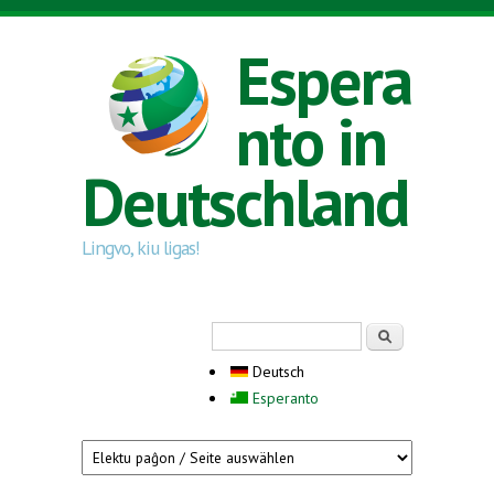
Direkt zum Inhalt
Espera
nto in
Deutschland
Lingvo, kiu ligas!
Suchformular
Suche
Deutsch
Esperanto