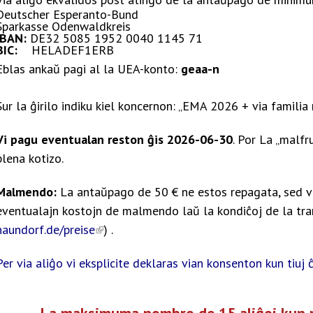
Deutscher Esperanto-Bund
Sparkasse Odenwaldkreis
IBAN:
DE32 5085 1952 0040 1145 71
BIC:
HELADEF1ERB
Eblas ankaŭ pagi al la UEA-konto:
geaa-n
Sur la ĝirilo indiku kiel koncernon: „EMA 2026 + via famil
Vi pagu eventualan reston ĝis 2026-06-30
. Por La „malfr
plena kotizo.
Malmendo:
La antaŭpago de 50 € ne estos repagata, sed vi
eventualajn kostojn de malmendo laŭ la kondiĉoj de la t
naundorf.de/preise
(link is external)
) .
Per via aliĝo vi eksplicite deklaras vian konsenton kun tiuj ĉ