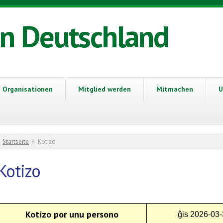
in Deutschland
Organisationen
Mitglied werden
Mitmachen
U
Sie sind hier
Startseite
»
Kotizo
Kotizo
Kotizo por unu persono
ĝ
is
2026-03-