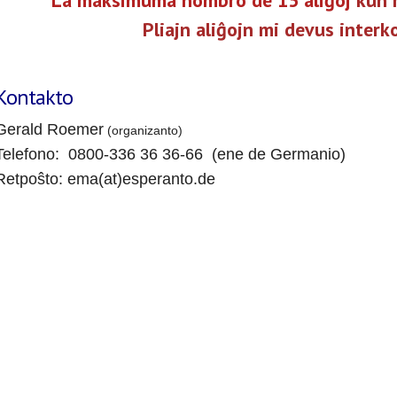
La maksimuma nombro de 15 aliĝoj
kun 
Pliajn aliĝojn mi devus interk
Kontakto
Gerald Roemer
(organizanto)
Telefono: 0800-336 36 36-66 (ene de Germanio)
Retpoŝto: ema(at)esperanto.de