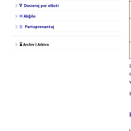
∇ Dosieroj por elŝuti
✉
Aliĝilo
Partoprenantoj
☰
⌛ Archiv | Arkivo