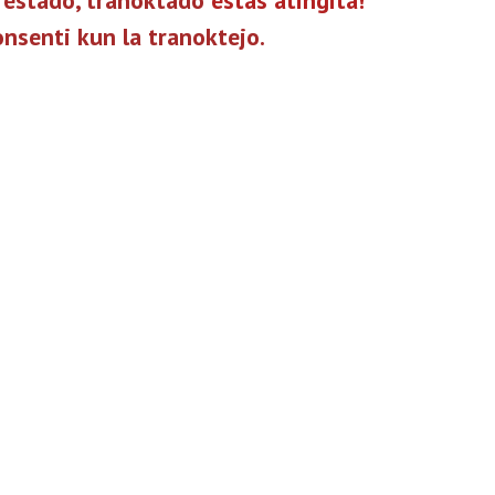
restado, tranoktado
estas atingita!
onsenti kun la tranoktejo.