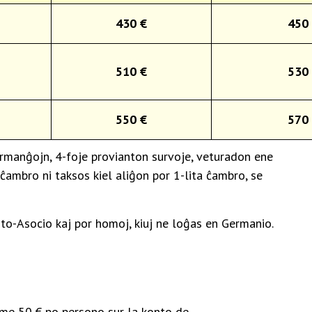
430 €
450
510 €
530
550 €
570
rmanĝojn, 4-foje provianton survoje, veturadon ene
 ĉambro ni taksos kiel aliĝon por 1-lita ĉambro, se
o-Asocio kaj por homoj, kiuj ne loĝas en Germanio.
ume 50 € po persono sur la konto de