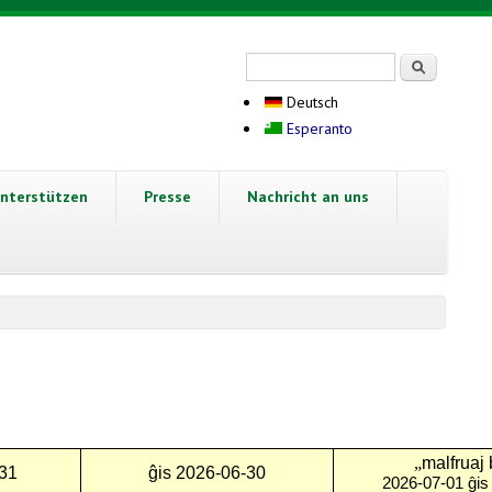
Suchformular
Suche
Deutsch
Esperanto
nterstützen
Presse
Nachricht an uns
„
malfruaj 
31
ĝis
2026-06-30
2026-07-01
ĝi