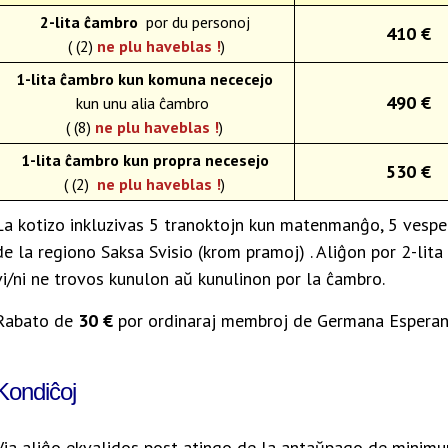
2-lita ĉambro
por du personoj
410 €
( (2)
ne plu haveblas !
)
1-lita ĉambro
kun komuna nececejo
490 €
kun unu alia ĉambro
( (8)
ne plu haveblas !
)
1-lita ĉambro
kun propra necesejo
530 €
( (2)
ne plu haveblas !
)
La kotizo inkluzivas 5 tranoktojn kun matenmanĝo, 5 vespe
de la regiono Saksa Svisio (krom pramoj) . Aliĝon por 2-lita
vi/ni ne trovos kunulon aŭ kunulinon por la ĉambro.
Rabato de
30 €
por ordinaraj membroj de Germana Esperant
Kondiĉoj
Via aliĝo ekvalidos post atingo de la antaŭpago de minim