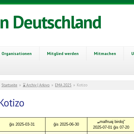
in Deutschland
Organisationen
Mitglied werden
Mitmachen
U
Sie sind hier
Startseite
»
⌛ Archiv | Arkivo
»
EMA 2025
»
Kotizo
Kotizo
„
malfruaj birdoj“
ĝis 2025-03-31
ĝis 2025-06-30
2025-07-01 ĝis 07-20