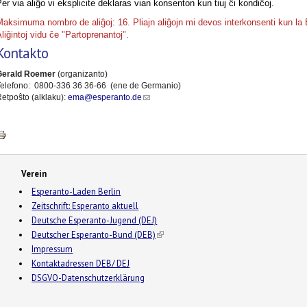
er via aliĝo vi eksplicite deklaras vian konsenton kun tiuj ĉi kondiĉoj.
Maksimuma nombro de aliĝoj: 16.
P
liajn aliĝojn mi devos interkonsenti kun la
liĝintoj vidu ĉe "Partoprenantoj".
Kontakto
Gerald Roemer
(organizanto)
elefono: 0800-336 36 36-66 (ene de Germanio)
(link sends e-mail)
etpoŝto (alklaku):
ema@esperanto.de
Verein
Esperanto-Laden Berlin
Zeitschrift: Esperanto aktuell
Deutsche Esperanto-Jugend (DEJ)
Deutscher Esperanto-Bund (DEB)
(link is external)
Impressum
Kontaktadressen DEB/ DEJ
DSGVO-Datenschutzerklärung