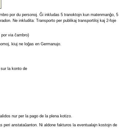
ĉambro por du personoj. Ĝi inkludas 5 tranoktojn kun matenman
ĝo
, 5
don. Ne inkludita: Transporto per publikaj transportiloj kaj 2-foje
n por via ĉambro)
omoj, kiuj ne loĝas en Germanujo.
sur la konto de
validos nur per la pago de la plena kotizo.
s peri anstataŭanton. N
i aldone fakturos la eventualajn kostojn de