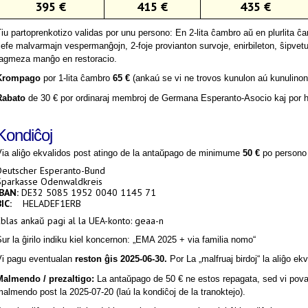
395 €
415 €
435 €
iu partoprenkotizo validas por unu persono: En 2-lita ĉambro aŭ en plurlita 
efe malvarmajn vespermanĝojn, 2-foje provianton survoje, enirbileton, ŝipvetura
tagmeza manĝo en restoracio.
Krompago
por 1-lita ĉambro
65 €
(anka
ú se vi ne trovos kunulon aú kunulino
Rabato
de 30 € por ordinaraj membroj de Germana Esperanto-Asocio kaj por h
Kondiĉoj
Via aliĝo ekvalidos post atingo de la antaŭpago de minimume
50 €
po persono 
Deutscher Esperanto-Bund
Sparkasse Odenwaldkreis
IBAN:
DE32 5085 1952 0040 1145 71
BIC:
HELADEF1ERB
Eblas ankaŭ pagi al la UEA-konto: geaa-n
ur la ĝirilo indiku kiel koncernon: „EMA 2025 + via familia nomo“
Vi pagu eventualan
reston ĝis 2025-06-30.
Por La „malfruaj birdoj“ la aliĝo ek
Malmendo / prezaltigo:
La antaŭpago de 50 € ne estos repagata, sed vi pova
almendo post la 2025-07-20 (laú la kondiĉoj de la tranoktejo).