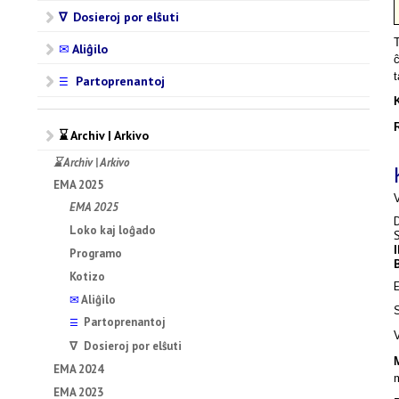
∇ Dosieroj por elŝuti
T
✉
Aliĝilo
ĉ
Partoprenantoj
☰
⌛ Archiv | Arkivo
⌛ Archiv | Arkivo
EMA 2025
EMA 2025
Loko kaj loĝado
Programo
Kotizo
✉
Aliĝilo
S
Partoprenantoj
☰
∇ Dosieroj por elŝuti
EMA 2024
m
EMA 2023